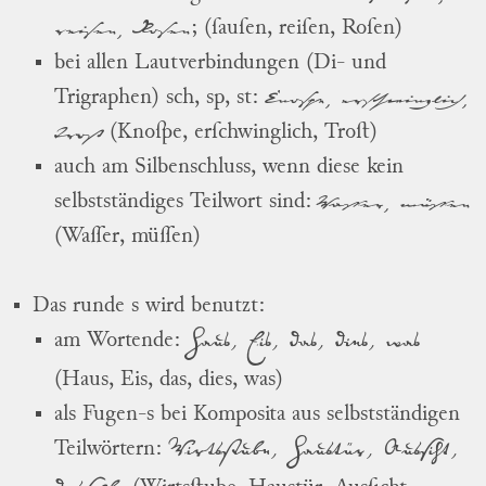
reisen, Rosen
; (ſauſen, reiſen, Roſen)
bei allen Lautverbindungen (Di- und
Knoſpe, erſchwinglich,
Trigraphen) sch, sp, st:
Troſt
(Knoſpe, erſchwinglich, Troſt)
auch am Silbenschluss, wenn diese kein
Wasser, müssen
selbstständiges Teilwort sind:
(Waſſer, müſſen)
Das runde s wird benutzt:
Haus, Eis, das, dies, was
am Wortende:
(Haus, Eis, das, dies, was)
als Fugen-s bei Komposita aus selbstständigen
Wirtsstube, Haustür, Aussiht,
Teilwörtern: