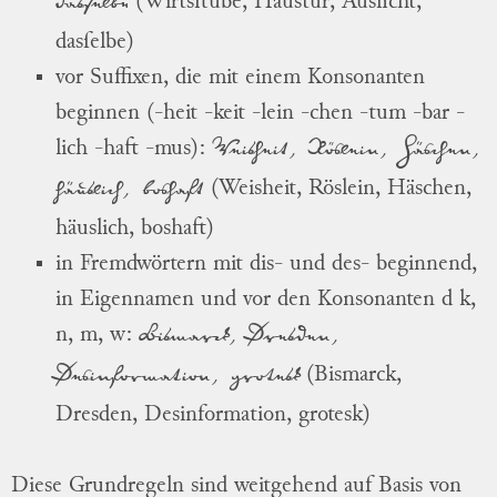
dasselbe
(Wirtsſtube, Haustür, Ausſicht,
dasſelbe)
vor Suffixen, die mit einem Konsonanten
beginnen (-heit -keit -lein -chen -tum -bar -
Weisheit, Röslein, Häšchen,
lich -haft -mus):
häuslich, boshaft
(Weisheit, Röslein, Häschen,
häuslich, boshaft)
in Fremdwörtern mit dis- und des- beginnend,
in Eigennamen und vor den Konsonanten d k,
Bismarck, Dresden,
n, m, w:
Dešinformation, grotesk
(Bismarck,
Dresden, Desinformation, grotesk)
Diese Grundregeln sind weitgehend auf Basis von