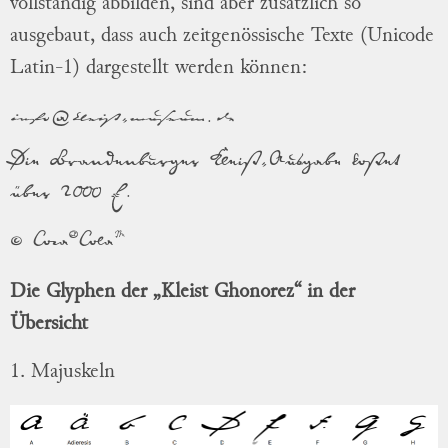
vollständig abbilden, sind aber zusätzlich so
ausgebaut, dass auch zeitgenössische Texte (Unicode
Latin-1) dargestellt werden können:
info@kleist-museum.de
Die Brandenburger Kleist-Ausgabe kostet
über 2000 €.
© Coca®Cola™
Die Glyphen der „Kleist Ghonorez“ in der
Übersicht
1. Majuskeln