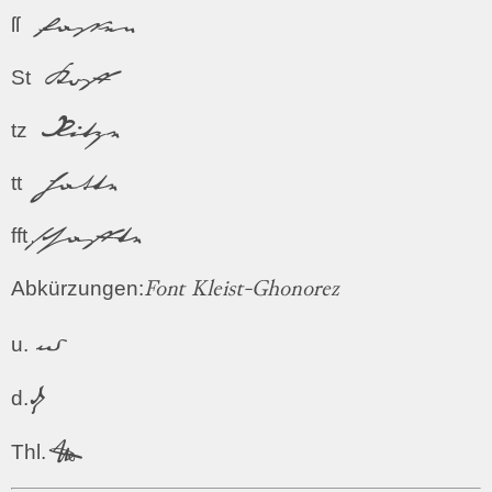
fassen
ſſ
Stoff
St
Ritze
tz
hatte
tt
schaffte
fft
Abkürzungen:
Font Kleist-Ghonorez
u.
u.
d.
d.
Thl.
Thl.