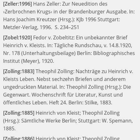
[Zeller:1996]
Hans Zeller:
Zur Neuedition des
›Zerbrochnen Krugs‹ in der Brandenburger Ausgabe.
In:
Hans Joachim Kreutzer (Hrsg.):
KJb 1996
Stuttgart:
Metzler-Verlag, 1996.
S. 234–251
[Zobel:1920]
Fedor v. Zobeltitz:
Ein unbekannter Brief
Heinrich v. Kleists.
In:
Tägliche Rundschau, v. 14.8.1920,
Nr. 178 (Unterhaltungsbeilage)
Berlin: Bibliographisches
Institut (Meyer), 1920.
[Zolling:1883]
Theophil Zolling:
Nachträge zu Heinrich v.
Kleists Leben. Nebst sechzehn Briefen und anderem
ungedruckten Material.
In:
Theophil Zolling (Hrsg.):
Die
Gegenwart. Wochenschrift für Literatur, Kunst und
öffentliches Leben. Heft 24.
Berlin: Stilke, 1883.
[Zolling:1885]
Heinrich von Kleist;
Theophil Zolling
(Hrsg.):
Sämtliche Werke
Berlin; Stuttgart: W. Spemann,
1885.
[Zolling:1886]
Heinrich von Kleist;
Theophil Zolling