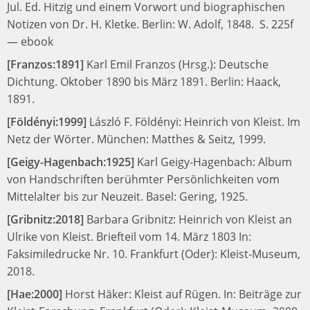
Jul. Ed. Hitzig und einem Vorwort und biographischen
Notizen von Dr. H. Kletke.
Berlin: W. Adolf, 1848.
S. 225f
—
ebook
[Franzos:1891]
Karl Emil Franzos (Hrsg.):
Deutsche
Dichtung. Oktober 1890 bis März 1891.
Berlin: Haack,
1891.
[Földényi:1999]
László F. Földényi:
Heinrich von Kleist. Im
Netz der Wörter.
München: Matthes & Seitz, 1999.
[Geigy-Hagenbach:1925]
Karl Geigy-Hagenbach:
Album
von Handschriften berühmter Persönlichkeiten vom
Mittelalter bis zur Neuzeit.
Basel: Gering, 1925.
[Gribnitz:2018]
Barbara Gribnitz:
Heinrich von Kleist an
Ulrike von Kleist. Briefteil vom 14. März 1803
In:
Faksimiledrucke Nr. 10.
Frankfurt (Oder): Kleist-Museum,
2018.
[Hae:2000]
Horst Häker:
Kleist auf Rügen.
In:
Beiträge zur