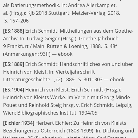
als Datierungsmethodik.
In:
Andrea Allerkamp et.
al. (Hrsg.):
KJb 2018
Stuttgart: Metzler-Verlag, 2018.
S. 167–206
[ES:1888]
Erich Schmidt:
Mittheilungen aus dem Goethe-
Archiv.
In:
Ludwig Geiger (Hrsg.):
Goethe-Jahrbuch.
9
Frankfurt / Main: Rütten & Loening, 1888.
S. 48f
(Anmerkungen: 93ff)
—
ebook
[ES:1889]
Erich Schmidt:
Handschriftliches von und über
Heinrich von Kleist.
In:
Vierteljahrschrift
Litteraturgeschichte
: , (2) 1889.
S. 301–303
—
ebook
[ES:1904]
Heinrich von Kleist;
Erich Schmidt (Hrsg.):
Heinrich von Kleists Werke. Im Verein mit Georg Minde-
Pouet und Reinhold Steig hrsg. v. Erich Schmidt.
Leipzig,
Wien: Bibliographisches Institut, 1904/05.
[Eichler:1934]
Herbert Eichler:
Zu Heinrich von Kleists
Beziehungen zu Österreich (1808-1809).
In:
Dichtung und