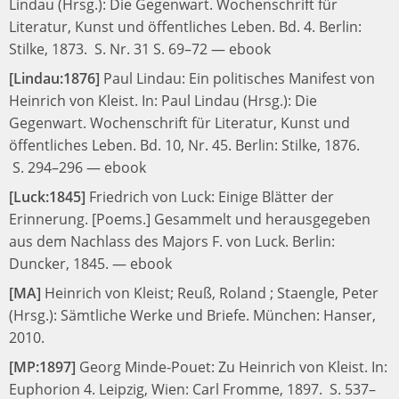
Lindau (Hrsg.):
Die Gegenwart. Wochenschrift für
Literatur, Kunst und öffentliches Leben. Bd. 4.
Berlin:
Stilke, 1873.
S. Nr. 31 S. 69–72
—
ebook
[Lindau:1876]
Paul Lindau:
Ein politisches Manifest von
Heinrich von Kleist.
In:
Paul Lindau (Hrsg.):
Die
Gegenwart. Wochenschrift für Literatur, Kunst und
öffentliches Leben. Bd. 10, Nr. 45.
Berlin: Stilke, 1876.
S. 294–296
—
ebook
[Luck:1845]
Friedrich von Luck:
Einige Blätter der
Erinnerung. [Poems.] Gesammelt und herausgegeben
aus dem Nachlass des Majors F. von Luck.
Berlin:
Duncker, 1845.
—
ebook
[MA]
Heinrich von Kleist;
Reuß, Roland ; Staengle, Peter
(Hrsg.):
Sämtliche Werke und Briefe.
München: Hanser,
2010.
[MP:1897]
Georg Minde-Pouet:
Zu Heinrich von Kleist.
In:
Euphorion 4.
Leipzig, Wien: Carl Fromme, 1897.
S. 537–