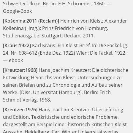
Schwester Ulrike.
Berlin: E.H. Schroeder, 1860.
—
Google-Book
[Košenina:2011 (Reclam)]
Heinrich von Kleist;
Alexander
Košenina (Hrsg.):
Prinz Friedrich von Homburg.
Studienausgabe.
Stuttgart: Reclam, 2011.
[Kraus:1922]
Karl Kraus:
Ein Kleist-Brief.
In:
Die Fackel. Jg.
24. Nr. 608–612 (Ende Dez. 1922)
Wien: Die Fackel, 1922.
—
ebook
[Kreutzer:1968]
Hans Joachim Kreutzer:
Die dichterische
Entwicklung Heinrichs von Kleist. Untersuchungen zu
seinen Briefen und zu Chronologie und Aufbau seiner
Werke. [Diss. Universität Hamburg].
Berlin: Erich
Schmidt Verlag, 1968.
[Kreutzer:1976]
Hans Joachim Kreutzer:
Überlieferung
und Edition. Textkritische und ediorische Probleme,
dargestellt am Beispiel einer historisch-kritischen Kleist-
Ausgabe.
Heidelberg: Carl Winter Universitätsverlag,