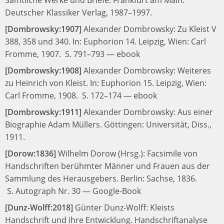
Deutscher Klassiker Verlag, 1987–1997.
[Dombrowsky:1907]
Alexander Dombrowsky:
Zu Kleist V
388, 358 und 340.
In:
Euphorion 14.
Leipzig, Wien: Carl
Fromme, 1907.
S. 791–793
—
ebook
[Dombrowsky:1908]
Alexander Dombrowsky:
Weiteres
zu Heinrich von Kleist.
In:
Euphorion 15.
Leipzig, Wien:
Carl Fromme, 1908.
S. 172–174
—
ebook
[Dombrowsky:1911]
Alexander Dombrowsky:
Aus einer
Biographie Adam Müllers.
Göttingen: Universität, Diss.,
1911.
[Dorow:1836]
Wilhelm Dorow (Hrsg.):
Facsimile von
Handschriften berühmter Männer und Frauen aus der
Sammlung des Herausgebers.
Berlin: Sachse, 1836.
S. Autograph Nr. 30
—
Google-Book
[Dunz-Wolff:2018]
Günter Dunz-Wolff:
Kleists
Handschrift und ihre Entwicklung. Handschriftanalyse