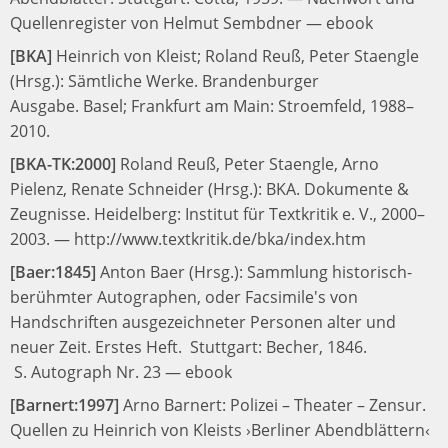
Quellenregister von Helmut Sembdner
—
ebook
[BKA]
Heinrich von Kleist;
Roland Reuß, Peter Staengle
(Hrsg.):
Sämtliche Werke. Brandenburger
Ausgabe.
Basel; Frankfurt am Main: Stroemfeld, 1988–
2010.
[BKA-TK:2000]
Roland Reuß, Peter Staengle, Arno
Pielenz, Renate Schneider (Hrsg.):
BKA. Dokumente &
Zeugnisse.
Heidelberg: Institut für Textkritik e. V., 2000–
2003.
—
http://www.textkritik.de/bka/index.htm
[Baer:1845]
Anton Baer (Hrsg.):
Sammlung historisch-
berühmter Autographen, oder Facsimile's von
Handschriften ausgezeichneter Personen alter und
neuer Zeit. Erstes Heft.
Stuttgart: Becher, 1846.
S. Autograph Nr. 23
—
ebook
[Barnert:1997]
Arno Barnert:
Polizei – Theater – Zensur.
Quellen zu Heinrich von Kleists ›Berliner Abendblättern‹