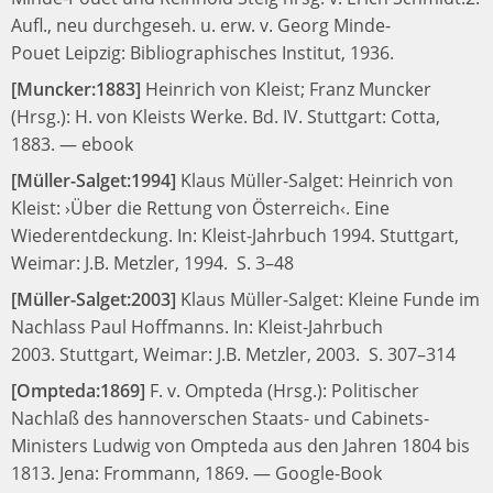
Aufl., neu durchgeseh. u. erw. v. Georg Minde-
Pouet
Leipzig: Bibliographisches Institut, 1936.
[Muncker:1883]
Heinrich von Kleist;
Franz Muncker
(Hrsg.):
H. von Kleists Werke. Bd. IV.
Stuttgart: Cotta,
1883.
—
ebook
[Müller-Salget:1994]
Klaus Müller-Salget:
Heinrich von
Kleist: ›Über die Rettung von Österreich‹. Eine
Wiederentdeckung.
In:
Kleist-Jahrbuch 1994.
Stuttgart,
Weimar: J.B. Metzler, 1994.
S. 3–48
[Müller-Salget:2003]
Klaus Müller-Salget:
Kleine Funde im
Nachlass Paul Hoffmanns.
In:
Kleist-Jahrbuch
2003.
Stuttgart, Weimar: J.B. Metzler, 2003.
S. 307–314
[Ompteda:1869]
F. v. Ompteda (Hrsg.):
Politischer
Nachlaß des hannoverschen Staats- und Cabinets-
Ministers Ludwig von Ompteda aus den Jahren 1804 bis
1813.
Jena: Frommann, 1869.
—
Google-Book