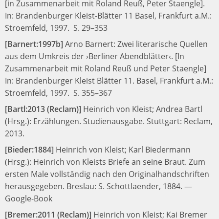
[in Zusammenarbeit mit Roland Reuß, Peter Staengle].
In:
Brandenburger Kleist-Blätter 11
Basel, Frankfurt a.M.:
Stroemfeld, 1997.
S. 29–353
[Barnert:1997b]
Arno Barnert:
Zwei literarische Quellen
aus dem Umkreis der ›Berliner Abendblätter‹. [In
Zusammenarbeit mit Roland Reuß und Peter Staengle]
In:
Brandenburger Kleist Blätter 11.
Basel, Frankfurt a.M.:
Stroemfeld, 1997.
S. 355–367
[Bartl:2013 (Reclam)]
Heinrich von Kleist;
Andrea Bartl
(Hrsg.):
Erzählungen. Studienausgabe.
Stuttgart: Reclam,
2013.
[Bieder:1884]
Heinrich von Kleist;
Karl Biedermann
(Hrsg.):
Heinrich von Kleists Briefe an seine Braut. Zum
ersten Male vollständig nach den Originalhandschriften
herausgegeben.
Breslau: S. Schottlaender, 1884.
—
Google-Book
[Bremer:2011 (Reclam)]
Heinrich von Kleist;
Kai Bremer