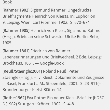
Book
[Rahmer:1902]
Sigismund Rahmer:
Ungedruckte
Brieffragmente Heinrich von Kleists.
In:
Euphorion
9.
Leipzig, Wien: Carl Fromme, 1902.
S. 670–674
[Rahmer:1905]
Heinrich von Kleist;
Sigismund Rahmer
(Hrsg.):
Briefe an seine Schwester Ulrike
Berlin: Behr,
1905.
[Raumer:1861]
Friedrich von Raumer:
Lebenserinnerungen und Briefwechsel. 2 Bde.
Leipzig:
Brockhaus, 1861.
—
Google-Book
[Reuß/Staengle:2001]
Roland Reuß, Peter
Staengle (Hrsg.):
H. v. Kleist, Dokumente und Zeugnisse
II.
Basel, Frankfurt a.M.: Stroemfeld, 2001.
S. 23–911
(=
Brandenburger Kleist-Blätter 14)
[Rothe:1962]
Eva Rothe:
Ein neuer Kleist-Brief.
In:
JbDSG
6 (1962)
Stuttgart: Kröner, 1962.
S. 4–8