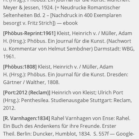
Meyer & Jessen, 1924.
(= Neudrucke Romantischer
Seltenheiten Bd. 2 – [Nachdruck in 400 Exemplaren
besorgt v. Fritz Strich])
—
ebook
[Phöbus-Reprint:1961]
Kleist, Heinrich v. / Müller, Adam
H. (Hrsg.):
Phöbus. Ein Journal für die Kunst. (Nachwort
u. Kommentar von Helmut Sembdner)
Darmstadt: WBG,
1961.
[Phöbus:1808]
Kleist, Heinrich v. / Müller, Adam
H. (Hrsg.):
Phöbus. Ein Journal für die Kunst.
Dresden:
Gärtner / Walther, 1808.
[Port:2012 (Reclam)]
Heinrich von Kleist;
Ulrich Port
(Hrsg.):
Penthesilea. Studienausgabe
Stuttgart: Reclam,
2012.
[R. Varnhagen:1834]
Rahel Varnhagen von Ense:
Rahel.
Ein Buch des Andenkens für ihre Freunde. Erster
Theil.
Berlin: Duncker, Humblot, 1834.
S. 557f
—
Google-