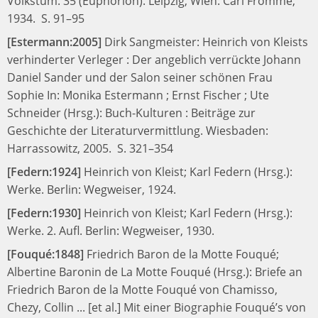
Volkstum. 35 (Euphorion).
Leipzig, Wien: Carl Fromme,
1934.
S. 91–95
[Estermann:2005]
Dirk Sangmeister:
Heinrich von Kleists
verhinderter Verleger : Der angeblich verrückte Johann
Daniel Sander und der Salon seiner schönen Frau
Sophie
In:
Monika Estermann ; Ernst Fischer ; Ute
Schneider (Hrsg.):
Buch-Kulturen : Beiträge zur
Geschichte der Literaturvermittlung.
Wiesbaden:
Harrassowitz, 2005.
S. 321–354
[Federn:1924]
Heinrich von Kleist;
Karl Federn (Hrsg.):
Werke.
Berlin: Wegweiser, 1924.
[Federn:1930]
Heinrich von Kleist;
Karl Federn (Hrsg.):
Werke. 2. Aufl.
Berlin: Wegweiser, 1930.
[Fouqué:1848]
Friedrich Baron de la Motte Fouqué;
Albertine Baronin de La Motte Fouqué (Hrsg.):
Briefe an
Friedrich Baron de la Motte Fouqué von Chamisso,
Chezy, Collin ... [et al.] Mit einer Biographie Fouqué’s von