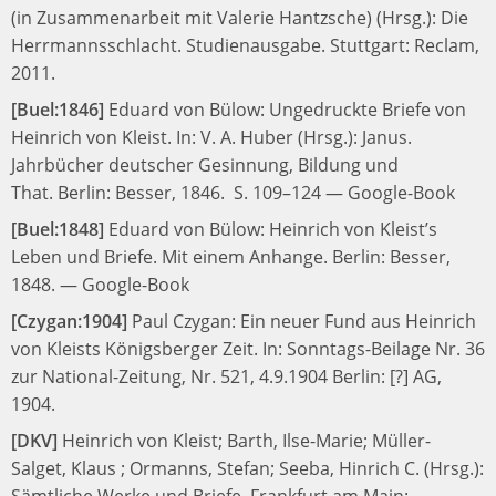
(in Zusammenarbeit mit Valerie Hantzsche) (Hrsg.):
Die
Herrmannsschlacht. Studienausgabe.
Stuttgart: Reclam,
2011.
[Buel:1846]
Eduard von Bülow:
Ungedruckte Briefe von
Heinrich von Kleist.
In:
V. A. Huber (Hrsg.):
Janus.
Jahrbücher deutscher Gesinnung, Bildung und
That.
Berlin: Besser, 1846.
S. 109–124
—
Google-Book
[Buel:1848]
Eduard von Bülow:
Heinrich von Kleist’s
Leben und Briefe. Mit einem Anhange.
Berlin: Besser,
1848.
—
Google-Book
[Czygan:1904]
Paul Czygan:
Ein neuer Fund aus Heinrich
von Kleists Königsberger Zeit.
In:
Sonntags-Beilage Nr. 36
zur National-Zeitung, Nr. 521, 4.9.1904
Berlin: [?] AG,
1904.
[DKV]
Heinrich von Kleist;
Barth, Ilse-Marie; Müller-
Salget, Klaus ; Ormanns, Stefan; Seeba, Hinrich C. (Hrsg.):
Sämtliche Werke und Briefe.
Frankfurt am Main: