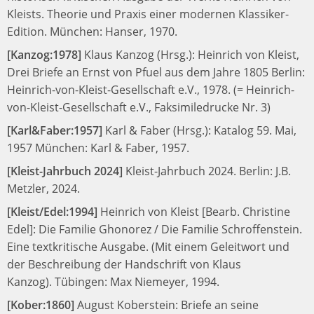
Kleists. Theorie und Praxis einer modernen Klassiker-
Edition.
München: Hanser, 1970.
[Kanzog:1978]
Klaus Kanzog (Hrsg.):
Heinrich von Kleist,
Drei Briefe an Ernst von Pfuel aus dem Jahre 1805
Berlin:
Heinrich-von-Kleist-Gesellschaft e.V., 1978.
(= Heinrich-
von-Kleist-Gesellschaft e.V., Faksimiledrucke Nr. 3)
[Karl&Faber:1957]
Karl & Faber (Hrsg.):
Katalog 59. Mai,
1957
München: Karl & Faber, 1957.
[Kleist-Jahrbuch 2024]
Kleist-Jahrbuch 2024.
Berlin: J.B.
Metzler, 2024.
[Kleist/Edel:1994]
Heinrich von Kleist [Bearb. Christine
Edel]:
Die Familie Ghonorez / Die Familie Schroffenstein.
Eine textkritische Ausgabe. (Mit einem Geleitwort und
der Beschreibung der Handschrift von Klaus
Kanzog).
Tübingen: Max Niemeyer, 1994.
[Kober:1860]
August Koberstein:
Briefe an seine