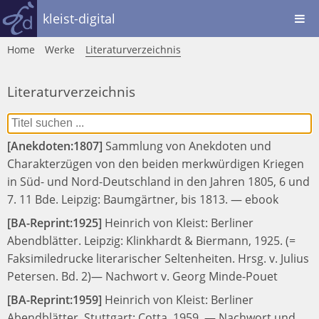
kleist-digital
Home
Werke
Literaturverzeichnis
Literaturverzeichnis
[Anekdoten:1807]
Sammlung von Anekdoten und
Charakterzügen von den beiden merkwürdigen Kriegen
in Süd- und Nord-Deutschland in den Jahren 1805, 6 und
7. 11 Bde.
Leipzig: Baumgärtner, bis 1813.
—
ebook
[BA-Reprint:1925]
Heinrich von Kleist:
Berliner
Abendblätter.
Leipzig: Klinkhardt & Biermann, 1925.
(=
Faksimiledrucke literarischer Seltenheiten. Hrsg. v. Julius
Petersen. Bd. 2)
— Nachwort v. Georg Minde-Pouet
[BA-Reprint:1959]
Heinrich von Kleist:
Berliner
Abendblätter.
Stuttgart: Cotta, 1959.
— Nachwort und