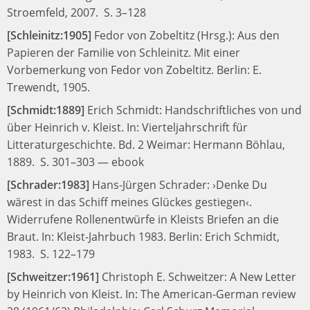
Stroemfeld, 2007.
S. 3–128
[Schleinitz:1905]
Fedor von Zobeltitz (Hrsg.):
Aus den
Papieren der Familie von Schleinitz. Mit einer
Vorbemerkung von Fedor von Zobeltitz.
Berlin: E.
Trewendt, 1905.
[Schmidt:1889]
Erich Schmidt:
Handschriftliches von und
über Heinrich v. Kleist.
In:
Vierteljahrschrift für
Litteraturgeschichte. Bd. 2
Weimar: Hermann Böhlau,
1889.
S. 301–303
—
ebook
[Schrader:1983]
Hans-Jürgen Schrader:
›Denke Du
wärest in das Schiff meines Glückes gestiegen‹.
Widerrufene Rollenentwürfe in Kleists Briefen an die
Braut.
In:
Kleist-Jahrbuch 1983.
Berlin: Erich Schmidt,
1983.
S. 122–179
[Schweitzer:1961]
Christoph E. Schweitzer:
A New Letter
by Heinrich von Kleist.
In:
The American-German review