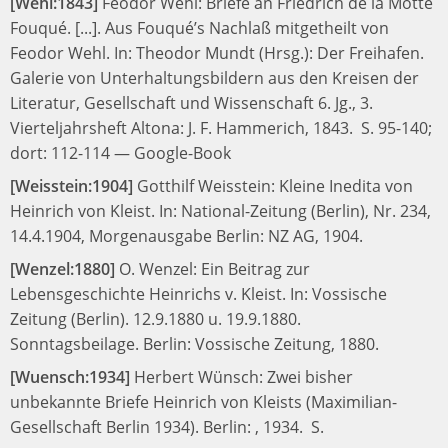
[Wehl:1843]
Feodor Wehl:
Briefe an Friedrich de la Motte
Fouqué. [...]. Aus Fouqué’s Nachlaß mitgetheilt von
Feodor Wehl.
In:
Theodor Mundt (Hrsg.):
Der Freihafen.
Galerie von Unterhaltungsbildern aus den Kreisen der
Literatur, Gesellschaft und Wissenschaft 6. Jg., 3.
Vierteljahrsheft
Altona: J. F. Hammerich, 1843.
S. 95-140;
dort: 112-114
—
Google-Book
[Weisstein:1904]
Gotthilf Weisstein:
Kleine Inedita von
Heinrich von Kleist.
In:
National-Zeitung (Berlin), Nr. 234,
14.4.1904, Morgenausgabe
Berlin: NZ AG, 1904.
[Wenzel:1880]
O. Wenzel:
Ein Beitrag zur
Lebensgeschichte Heinrichs v. Kleist.
In:
Vossische
Zeitung (Berlin). 12.9.1880 u. 19.9.1880.
Sonntagsbeilage.
Berlin: Vossische Zeitung, 1880.
[Wuensch:1934]
Herbert Wünsch:
Zwei bisher
unbekannte Briefe Heinrich von Kleists (Maximilian-
Gesellschaft Berlin 1934).
Berlin: , 1934.
S.