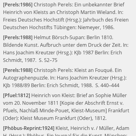
[Perels:1986]
Christoph Perels:
Ein unbekannter Brief
Heinrich von Kleists an Christoph Martin Wieland.
In:
Freies Deutsches Hochstift (Hrsg.):
Jahrbuch des Freien
Deutschen Hochstifts
Tübingen: Niemeyer, 1986.
[Perels:1988]
Helmut Börsch-Supan:
Berlin 1810.
Bildende Kunst. Aufbruch unter dem Druck der Zeit.
In:
Hans Joachim Kreutzer (Hrsg.):
KJb 1987
Berlin: Erich
Schmidt, 1987.
S. 52–75
[Perels:1988]
Christoph Perels:
Kleist an Fouqué. Ein
Autographenpuzzle.
In:
Hans Joachim Kreutzer (Hrsg.):
KJb 1988/89
Berlin: Erich Schmidt, 1988.
S. 440–444
[Pfuel:1812]
Heinrich von Kleist:
Brief an Sophie Müller
vom 20. November 1811 [Kopie der Abschrift Ernst v.
Pfuels, Nachlaß Minde-Pouet, Kleist-Museum]
Frankfurt
(Oder): Kleist Museum Frankfurt (Oder), 1812.
[Phöbus-Reprint:1924]
Kleist, Heinrich v. / Müller, Adam
H. (Hrsg.):
Phöbus. Ein Journal für die Kunst.
München: