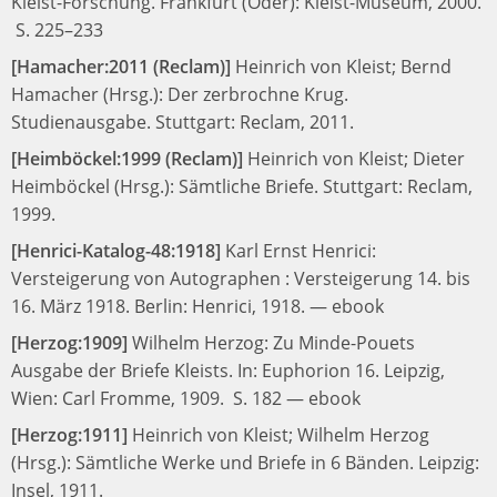
Kleist-Forschung.
Frankfurt (Oder): Kleist-Museum, 2000.
S. 225–233
[Hamacher:2011 (Reclam)]
Heinrich von Kleist;
Bernd
Hamacher (Hrsg.):
Der zerbrochne Krug.
Studienausgabe.
Stuttgart: Reclam, 2011.
[Heimböckel:1999 (Reclam)]
Heinrich von Kleist;
Dieter
Heimböckel (Hrsg.):
Sämtliche Briefe.
Stuttgart: Reclam,
1999.
[Henrici-Katalog-48:1918]
Karl Ernst Henrici:
Versteigerung von Autographen : Versteigerung 14. bis
16. März 1918.
Berlin: Henrici, 1918.
—
ebook
[Herzog:1909]
Wilhelm Herzog:
Zu Minde-Pouets
Ausgabe der Briefe Kleists.
In:
Euphorion 16.
Leipzig,
Wien: Carl Fromme, 1909.
S. 182
—
ebook
[Herzog:1911]
Heinrich von Kleist;
Wilhelm Herzog
(Hrsg.):
Sämtliche Werke und Briefe in 6 Bänden.
Leipzig:
Insel, 1911.