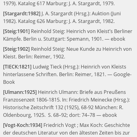
1979). Katalog 617
Marburg: J. A. Stargardt, 1979.
[Stargardt:1982]
J. A. Stargardt (Hrsg.):
Auktion (Juni
1982). Katalog 626
Marburg: J. A. Stargardt, 1982.
[Steig:1901]
Reinhold Steig:
Heinrich von Kleist’s Berliner
Kämpfe.
Berlin u. Stuttgart: Spemann, 1901.
—
ebook
[Steig:1902]
Reinhold Steig:
Neue Kunde zu Heinrich von
Kleist.
Berlin: Reimer, 1902.
[TIECK:1821]
Ludwig Tieck (Hrsg.):
Heinrich von Kleists
hinterlassene Schriften.
Berlin: Reimer, 1821.
—
Google-
Book
[Ulmann:1925]
Heinrich Ulmann:
Briefe aus Preußens
Franzosenzeit 1806-1815.
In:
Friedrich Meinecke (Hrsg.):
Historische Zeitschrift 132 (1925), 68-92
München: R.
Oldenbourg, 1925.
S. 68–92; dort: 74–78
—
ebook
[Vogt-Koch:1934]
Friedrich Vogt ; Max Koch:
Geschichte
der deutschen Literatur von den ältesten Zeiten bis zur