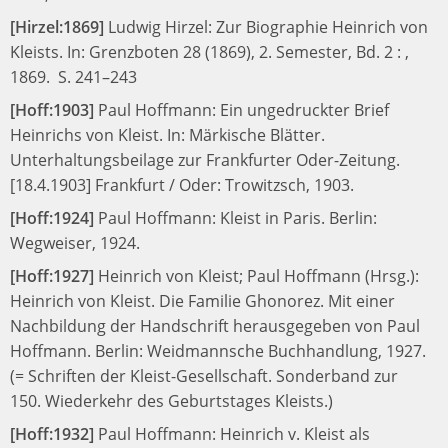
[Hirzel:1869]
Ludwig Hirzel:
Zur Biographie Heinrich von
Kleists.
In:
Grenzboten 28 (1869), 2. Semester, Bd. 2
: ,
1869.
S. 241–243
[Hoff:1903]
Paul Hoffmann:
Ein ungedruckter Brief
Heinrichs von Kleist.
In:
Märkische Blätter.
Unterhaltungsbeilage zur Frankfurter Oder-Zeitung.
[18.4.1903]
Frankfurt / Oder: Trowitzsch, 1903.
[Hoff:1924]
Paul Hoffmann:
Kleist in Paris.
Berlin:
Wegweiser, 1924.
[Hoff:1927]
Heinrich von Kleist;
Paul Hoffmann (Hrsg.):
Heinrich von Kleist. Die Familie Ghonorez. Mit einer
Nachbildung der Handschrift herausgegeben von Paul
Hoffmann.
Berlin: Weidmannsche Buchhandlung, 1927.
(= Schriften der Kleist-Gesellschaft. Sonderband zur
150. Wiederkehr des Geburtstages Kleists.)
[Hoff:1932]
Paul Hoffmann:
Heinrich v. Kleist als