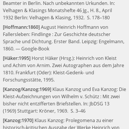
Beamter in Berlin. Nach unbekannten Urkunden.
In:
Velhagen & Klasings Monatshefte 46 Jg., H. 8., April
1932
Berlin: Velhagen & Klasing, 1932.
S. 178–180
[Hoffmann:1860]
August Heinrich Hoffmann von
Fallersleben:
Findlinge : Zur Geschichte deutscher
Sprache und Dichtung. Erster Band.
Leipzig: Engelmann,
1860.
—
Google-Book
[Häker:1995]
Horst Häker (Hrsg.):
Heinrich von Kleist
und Achim von Arnim. Zwei Autographen aus dem Jahre
1810.
Frankfurt (Oder): Kleist-Gedenk- und
Forschungsstätte, 1995.
[Kanzog/Kanzog:1969]
Klaus Kanzog und Eva Kanzog:
Die
Kleist-Aufzeichnungen von Wilhelm v. Schütz : Mit zwei
bisher nicht entzifferten Briefstellen.
In:
JbDSG 13
(1969)
Stuttgart: Kröner, 1969.
S. 3–46
[Kanzog:1970]
Klaus Kanzog:
Prolegomena zu einer
historisch-kritischen Ausgabe der Werke Heinrich von