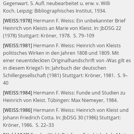
Gegenwart. 5. Aufl. neubearbeitet u. erw. v. Willi
Koch.
Leipzig: Bibliographisches Institut, 1934.
[WEISS:1978]
Hermann F. Weiss:
Ein unbekannter Brief
Heinrich von Kleists an Marie von Kleist.
In:
JbDSG 22
(1978)
Stuttgart: Kröner, 1978.
S. 79–109
[WEISS:1981]
Hermann F. Weiss:
Heinrich von Kleists
politisches Wirken in den Jahren 1808 und 1809. Mit
einer neuentdeckten Originalhandschrift von ›Was gilt es
in diesem Kriege?‹
In:
Jahrbuch der deutschen
Schillergesellschaft (1981)
Stuttgart: Kröner, 1981.
S. 9–
40
[WEISS:1984]
Hermann F. Weiss:
Funde und Studien zu
Heinrich von Kleist.
Tübingen: Max Niemeyer, 1984.
[WEISS:1986]
Hermann F. Weiss:
Heinrich von Kleist und
Johann Friedrich Cotta.
In:
JbDSG 30 (1986)
Stuttgart:
Kröner, 1986.
S. 22–33