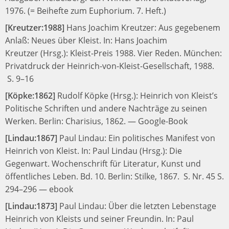
1976.
(= Beihefte zum Euphorium. 7. Heft.)
[Kreutzer:1988]
Hans Joachim Kreutzer:
Aus gegebenem
Anlaß: Neues über Kleist.
In:
Hans Joachim
Kreutzer (Hrsg.):
Kleist-Preis 1988. Vier Reden.
München:
Privatdruck der Heinrich-von-Kleist-Gesellschaft, 1988.
S. 9–16
[Köpke:1862]
Rudolf Köpke (Hrsg.):
Heinrich von Kleist’s
Politische Schriften und andere Nachträge zu seinen
Werken.
Berlin: Charisius, 1862.
—
Google-Book
[Lindau:1867]
Paul Lindau:
Ein politisches Manifest von
Heinrich von Kleist.
In:
Paul Lindau (Hrsg.):
Die
Gegenwart. Wochenschrift für Literatur, Kunst und
öffentliches Leben. Bd. 10.
Berlin: Stilke, 1867.
S. Nr. 45 S.
294–296
—
ebook
[Lindau:1873]
Paul Lindau:
Über die letzten Lebenstage
Heinrich von Kleists und seiner Freundin.
In:
Paul