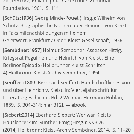
28 (1961/62)
Philadelphia: Carl Schurz Memorial
Foundation, 1961.
S. 11f
[Schütz:1936]
Georg Minde-Pouet (Hrsg.):
Wilhelm von
Schütz. Biographische Notizen über Heinrich von Kleist.
In Faksimilenachbildungen mit einem
Geleitwort.
Frankfurt / Oder: Kleist-Gesellschaft, 1936.
[Sembdner:1957]
Helmut Sembdner:
Assessor Hitzig,
Kriegsrat Peguilhen und Heinrich von Kleist : Eine
Berliner Episode (Heilbrunner Kleist-Schriften
4)
Heilbronn: Kleist-Archiv Sembdner, 1994.
[Seuffert:1889]
Bernhard Seuffert:
Handschriftliches von
und über Heinrich v. Kleist.
In:
Vierteljahrschrift für
Litteraturgeschichte. Bd. 2
Weimar: Hermann Böhlau,
1889.
S. 304–314; hier 312f.
—
ebook
[Siebert:2014]
Eberhard Siebert:
Wer war Kleists
Hauslehrer?
In:
Günther Emig (Hrsg.):
KKB 26
(2014)
Heilbronn: Kleist-Archiv Sembdner, 2014.
S. 11–20