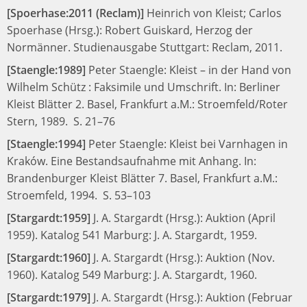
[Spoerhase:2011 (Reclam)]
Heinrich von Kleist;
Carlos
Spoerhase (Hrsg.):
Robert Guiskard, Herzog der
Normänner. Studienausgabe
Stuttgart: Reclam, 2011.
[Staengle:1989]
Peter Staengle:
Kleist – in der Hand von
Wilhelm Schütz : Faksimile und Umschrift.
In:
Berliner
Kleist Blätter 2.
Basel, Frankfurt a.M.: Stroemfeld/Roter
Stern, 1989.
S. 21–76
[Staengle:1994]
Peter Staengle:
Kleist bei Varnhagen in
Kraków. Eine Bestandsaufnahme mit Anhang.
In:
Brandenburger Kleist Blätter 7.
Basel, Frankfurt a.M.:
Stroemfeld, 1994.
S. 53–103
[Stargardt:1959]
J. A. Stargardt (Hrsg.):
Auktion (April
1959). Katalog 541
Marburg: J. A. Stargardt, 1959.
[Stargardt:1960]
J. A. Stargardt (Hrsg.):
Auktion (Nov.
1960). Katalog 549
Marburg: J. A. Stargardt, 1960.
[Stargardt:1979]
J. A. Stargardt (Hrsg.):
Auktion (Februar