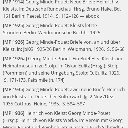
[MP:1914]
Georg Minde-Pouet:
Neue Briefe Heinrich v.
Kleists.
In:
Deutsche Rundschau. Hrsg. Bruno Hake. Bd.
161
Berlin: Paetel, 1914.
S. 112–126
—
ebook
[MP:1925]
Georg Minde-Pouet:
Kleists letzte
Stunden.
Berlin: Weidmannsche Buchh., 1925.
[MP:1926]
Georg Minde-Pouet:
Briefe von, an und über
Kleist.
In:
JbKG 1925/26
Berlin: Weidmann, 1926.
S. 56–68
[MP:1926a]
Georg Minde-Pouet:
Ein Brief H. v. Kleists im
Heimatmuseum zu Stolp.
In:
Oskar Eulitz (Hrsg.):
Stolp
(Pommern) und seine Umgebung
Stolp: O. Eulitz, 1926.
S. 171-173, Faksimile (n. 174)
[MP:1935]
Georg Minde-Pouet:
Zwei neue Briefe Heinrich
von Kleists.
In:
Deutscher Kulturwart. Jg. 2 Nov./Dez.
1935
Cottbus: Heine, 1935.
S. 584–587
[MP:1936]
Heinrich von Kleist;
Georg Minde-Pouet
(Hrsg.):
Heinrich von Kleists Werke. Im Verein mit Georg
Minde-Pouet und Reinhold Steig hrsg. v. Erich Schmidt.
2.