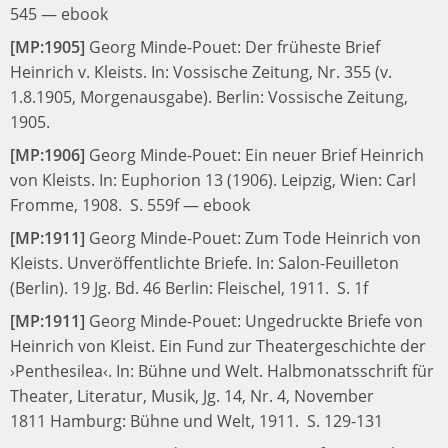
545
—
ebook
[MP:1905]
Georg Minde-Pouet:
Der früheste Brief
Heinrich v. Kleists.
In:
Vossische Zeitung, Nr. 355 (v.
1.8.1905, Morgenausgabe).
Berlin: Vossische Zeitung,
1905.
[MP:1906]
Georg Minde-Pouet:
Ein neuer Brief Heinrich
von Kleists.
In:
Euphorion 13 (1906).
Leipzig, Wien: Carl
Fromme, 1908.
S. 559f
—
ebook
[MP:1911]
Georg Minde-Pouet:
Zum Tode Heinrich von
Kleists. Unveröffentlichte Briefe.
In:
Salon-Feuilleton
(Berlin). 19 Jg. Bd. 46
Berlin: Fleischel, 1911.
S. 1f
[MP:1911]
Georg Minde-Pouet:
Ungedruckte Briefe von
Heinrich von Kleist. Ein Fund zur Theatergeschichte der
›Penthesilea‹.
In:
Bühne und Welt. Halbmonatsschrift für
Theater, Literatur, Musik, Jg. 14, Nr. 4, November
1811
Hamburg: Bühne und Welt, 1911.
S. 129-131