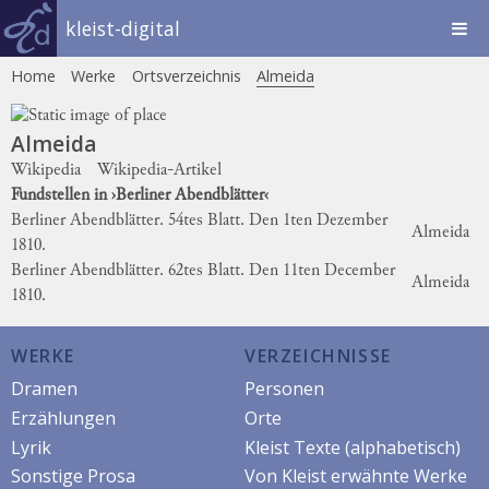
kleist-digital
Home
Werke
Ortsverzeichnis
Almeida
Almeida
Wikipedia
Wikipedia-Artikel
Fundstellen in ›Berliner Abendblätter‹
Berliner Abendblätter. 54tes Blatt. Den 1ten Dezember
Almeida
1810.
Berliner Abendblätter. 62tes Blatt. Den 11ten December
Almeida
1810.
WERKE
VERZEICHNISSE
Dramen
Personen
Erzählungen
Orte
Lyrik
Kleist Texte (alphabetisch)
Sonstige Prosa
Von Kleist erwähnte Werke