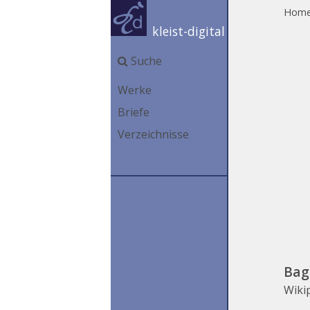
Hom
kleist-digital
Suche
Werke
Briefe
Verzeichnisse
Bag
Wiki