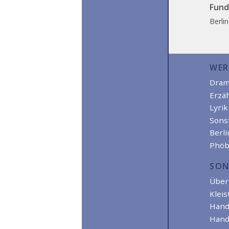
Fund
Berli
WER
Dra
Erzä
Lyrik
Sons
Berl
Phöb
SON
Über 
Kleis
Hand
Hand