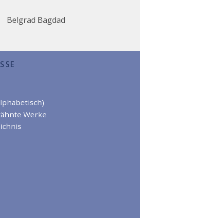
Belgrad
Bagdad
SSE
alphabetisch)
wähnte Werke
ichnis