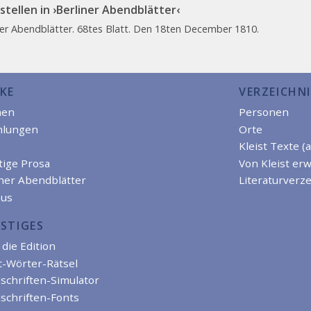
stellen in ›Berliner Abendblätter‹
ner Abendblätter. 68tes Blatt. Den 18ten December 1810.
KE
VERZEICHNI
men
Personen
hlungen
Orte
Kleist Texte (
tige Prosa
Von Kleist er
iner Abendblätter
Literaturverze
us
STIGES
die Edition
t-Wörter-Rätsel
schriften-Simulator
schriften-Fonts