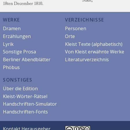
Stadt,
18ten December 1810.
WERKE
VERZEICHNISSE
Dramen
Personen
Erzählungen
Orte
Lyrik
Kleist Texte (alphabetisch)
Sonstige Prosa
Von Kleist erwähnte Werke
Berliner Abendblätter
Literaturverzeichnis
Phöbus
SONSTIGES
Über die Edition
Kleist-Wörter-Rätsel
Handschriften-Simulator
Handschriften-Fonts
Kontakt Herausgeber