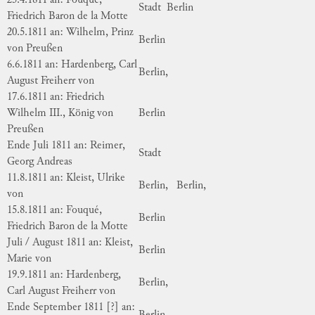
25.4.1811 an: Fouqué,
Stadt
Berlin
Friedrich Baron de la Motte
20.5.1811 an: Wilhelm, Prinz
Berlin
von Preußen
6.6.1811 an: Hardenberg, Carl
Berlin,
August Freiherr von
17.6.1811 an: Friedrich
Wilhelm III., König von
Berlin
Preußen
Ende Juli 1811 an: Reimer,
Stadt
Georg Andreas
11.8.1811 an: Kleist, Ulrike
Berlin,
Berlin,
von
15.8.1811 an: Fouqué,
Berlin
Friedrich Baron de la Motte
Juli / August 1811 an: Kleist,
Berlin
Marie von
19.9.1811 an: Hardenberg,
Berlin,
Carl August Freiherr von
Ende September 1811 [?] an: