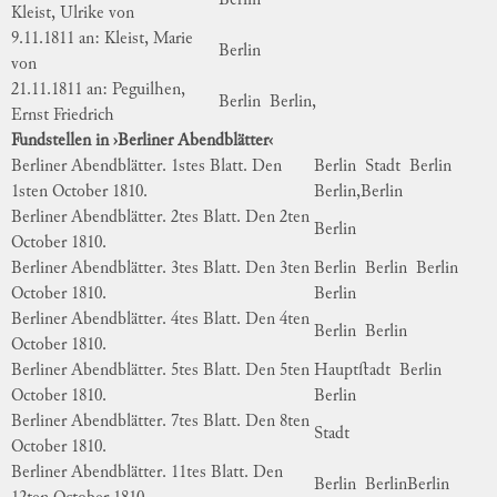
Berlin
Kleist, Ulrike von
9.11.1811 an: Kleist, Marie
Berlin
von
21.11.1811 an: Peguilhen,
Berlin
Berlin,
Ernst Friedrich
Fundstellen in ›Berliner Abendblätter‹
Berliner Abendblätter. 1stes Blatt. Den
Berlin
Stadt
Berlin
1sten October 1810.
Ber
lin,
Berlin
Berliner Abendblätter. 2tes Blatt. Den 2ten
Berlin
October 1810.
Berliner Abendblätter. 3tes Blatt. Den 3ten
Berlin
Berlin
Berlin
October 1810.
Berlin
Berliner Abendblätter. 4tes Blatt. Den 4ten
Berlin
Berlin
October 1810.
Berliner Abendblätter. 5tes Blatt. Den 5ten
Hauptſtadt
Berlin
October 1810.
Berlin
Berliner Abendblätter. 7tes Blatt. Den 8ten
Stadt
October 1810.
Berliner Abendblätter. 11tes Blatt. Den
Berlin
Ber
lin
Berlin