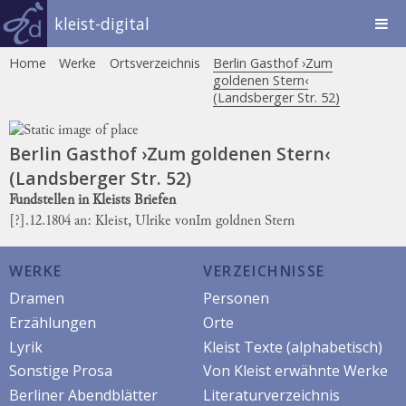
kleist-digital
Home
Werke
Ortsverzeichnis
Berlin Gasthof ›Zum
goldenen Stern‹
(Landsberger Str. 52)
Berlin Gasthof ›Zum goldenen Stern‹
(Landsberger Str. 52)
Fundstellen in Kleists Briefen
[?].12.1804 an: Kleist, Ulrike von
Im goldnen Stern
WERKE
VERZEICHNISSE
Dramen
Personen
Erzählungen
Orte
Lyrik
Kleist Texte (alphabetisch)
Sonstige Prosa
Von Kleist erwähnte Werke
Berliner Abendblätter
Literaturverzeichnis