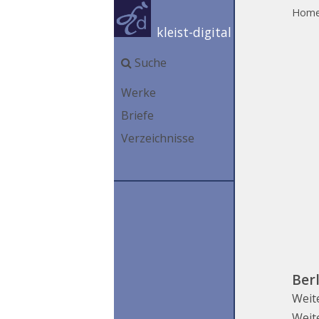
Hom
kleist-digital
Suche
Werke
Briefe
Verzeichnisse
Ber
Weit
Weit