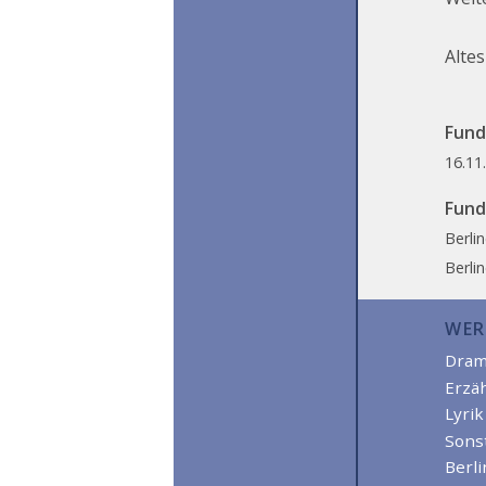
Altes
Funds
16.11
Fund
Berli
Berli
WER
Dra
Erzä
Lyrik
Sons
Berl