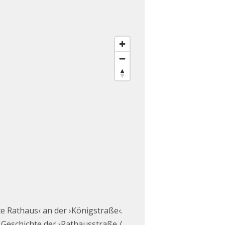
te Rathaus‹ an der ›Königstraße‹.
 Geschichte der ›Rathausstraße /