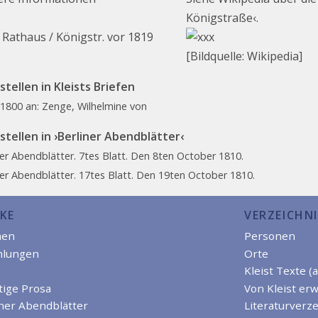
Königstraße‹.
 Rathaus / Königstr.
vor 1819
[Bildquelle:
Wikipedia
]
tellen in Kleists Briefen
.1800 an: Zenge, Wilhelmine von
stellen in ›Berliner Abendblätter‹
ner Abendblätter. 7tes Blatt. Den 8ten October 1810.
ner Abendblätter. 17tes Blatt. Den 19ten October 1810.
KE
VERZEICHNI
men
Personen
hlungen
Orte
Kleist Texte (
tige Prosa
Von Kleist er
iner Abendblätter
Literaturverze