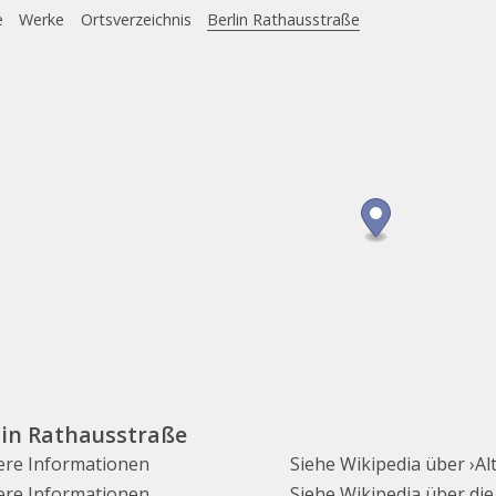
e
Werke
Ortsverzeichnis
Berlin Rathausstraße
lin Rathausstraße
ere Informationen
Siehe Wikipedia über ›Al
ere Informationen
Siehe Wikipedia über die