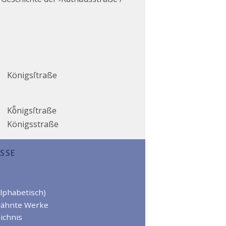
Königsſtraße
Koͤnigsſtraße
Königsstraße
SSE
alphabetisch)
wähnte Werke
ichnis