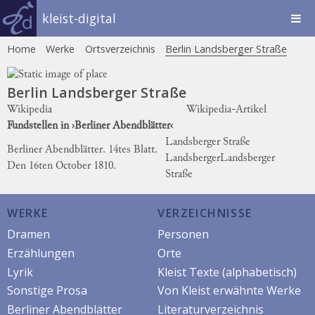
kleist-digital
Home
Werke
Ortsverzeichnis
Berlin Landsberger Straße
Berlin Landsberger Straße
Wikipedia
Wikipedia-Artikel
Fundstellen in ›Berliner Abendblätter‹
Landsberger Straße
Berliner Abendblätter. 14tes Blatt.
Lands
berger
Landsberger
Den 16ten October 1810.
Straße
WERKE
VERZEICHNISSE
Dramen
Personen
Erzählungen
Orte
Lyrik
Kleist Texte (alphabetisch)
Sonstige Prosa
Von Kleist erwähnte Werke
Berliner Abendblätter
Literaturverzeichnis