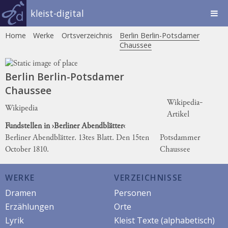
kleist-digital
Home
Werke
Ortsverzeichnis
Berlin Berlin-Potsdamer
Chaussee
Berlin Berlin-Potsdamer
Chaussee
Wikipedia-
Wikipedia
Artikel
Fundstellen in ›Berliner Abendblätter‹
Berliner Abendblätter. 13tes Blatt. Den 15ten
Potsdammer
October 1810.
Chaussee
WERKE
VERZEICHNISSE
Dramen
Personen
Erzählungen
Orte
Lyrik
Kleist Texte (alphabetisch)