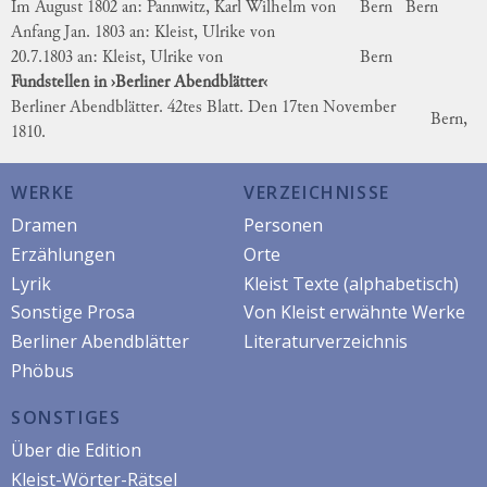
Im August 1802 an: Pannwitz, Karl Wilhelm von
Bern
Bern
Anfang Jan. 1803 an: Kleist, Ulrike von
20.7.1803 an: Kleist, Ulrike von
Bern
Fundstellen in ›Berliner Abendblätter‹
Berliner Abendblätter. 42tes Blatt. Den 17ten November
Bern,
1810.
WERKE
VERZEICHNISSE
Dramen
Personen
Erzählungen
Orte
Lyrik
Kleist Texte (alphabetisch)
Sonstige Prosa
Von Kleist erwähnte Werke
Berliner Abendblätter
Literaturverzeichnis
Phöbus
SONSTIGES
Über die Edition
Kleist-Wörter-Rätsel