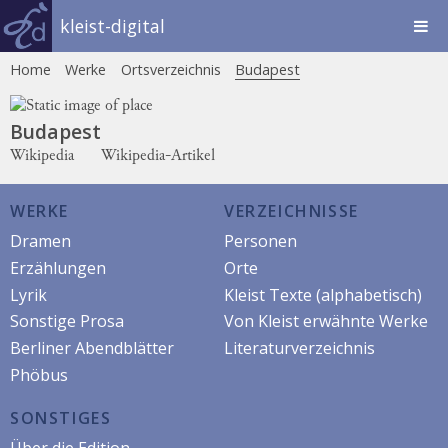
kleist-digital
Home
Werke
Ortsverzeichnis
Budapest
Budapest
Wikipedia
Wikipedia-Artikel
WERKE
VERZEICHNISSE
Dramen
Personen
Erzählungen
Orte
Lyrik
Kleist Texte (alphabetisch)
Sonstige Prosa
Von Kleist erwähnte Werke
Berliner Abendblätter
Literaturverzeichnis
Phöbus
SONSTIGES
Über die Edition