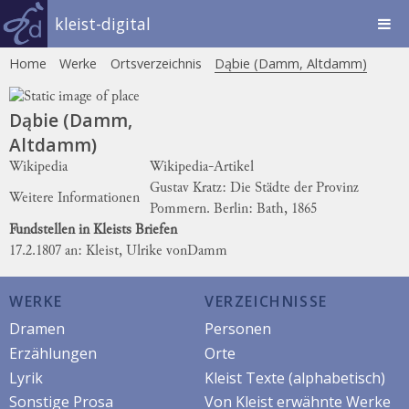
kleist-digital
Home
Werke
Ortsverzeichnis
Dąbie (Damm, Altdamm)
Dąbie (Damm,
Altdamm)
Wikipedia
Wikipedia-Artikel
Gustav Kratz: Die Städte der Provinz
Weitere Informationen
Pommern. Berlin: Bath, 1865
Fundstellen in Kleists Briefen
17.2.1807 an: Kleist, Ulrike von
Damm
WERKE
VERZEICHNISSE
Dramen
Personen
Erzählungen
Orte
Lyrik
Kleist Texte (alphabetisch)
Sonstige Prosa
Von Kleist erwähnte Werke