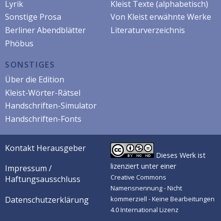
Lyrik
Kleist Texte (alphabetisch)
Sonstige Prosa
Von Kleist erwähnte Werke
Berliner Abendblätter
Literaturverzeichnis
Phöbus
SONSTIGES
Über die Edition
Kleist-Wörter-Rätsel
Handschriften-Simulator
Handschriften-Fonts
Kontakt Herausgeber
Dieses Werk ist
lizenziert unter einer
Impressum /
Creative Commons
Haftungsausschluss
Namensnennung - Nicht
Datenschutzerklärung
kommerziell - Keine Bearbeitungen
4.0 International Lizenz