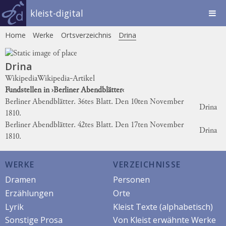
kleist-digital
Home
Werke
Ortsverzeichnis
Drina
Drina
Wikipedia
Wikipedia-Artikel
Fundstellen in ›Berliner Abendblätter‹
Berliner Abendblätter. 36tes Blatt. Den 10ten November
Drina
1810.
Berliner Abendblätter. 42tes Blatt. Den 17ten November
Drina
1810.
WERKE
VERZEICHNISSE
Dramen
Personen
Erzählungen
Orte
Lyrik
Kleist Texte (alphabetisch)
Sonstige Prosa
Von Kleist erwähnte Werke