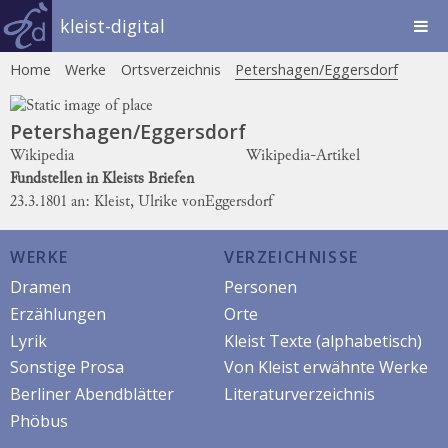
kleist-digital
Home
Werke
Ortsverzeichnis
Petershagen/Eggersdorf
Petershagen/Eggersdorf
Wikipedia
Wikipedia-Artikel
Fundstellen in Kleists Briefen
23.3.1801 an: Kleist, Ulrike von
Eggersdorf
WERKE
VERZEICHNISSE
Dramen
Personen
Erzählungen
Orte
Lyrik
Kleist Texte (alphabetisch)
Sonstige Prosa
Von Kleist erwähnte Werke
Berliner Abendblätter
Literaturverzeichnis
Phöbus