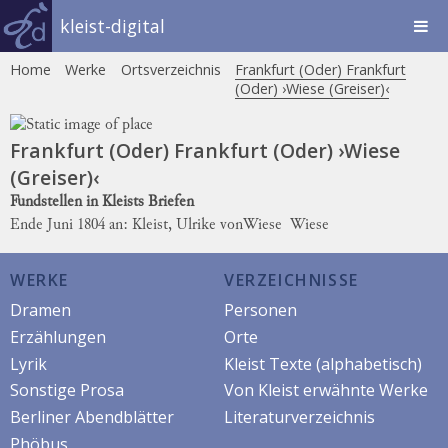
kleist-digital
Home
Werke
Ortsverzeichnis
Frankfurt (Oder) Frankfurt
(Oder) ›Wiese (Greiser)‹
Frankfurt (Oder) Frankfurt (Oder) ›Wiese
(Greiser)‹
Fundstellen in Kleists Briefen
Ende Juni 1804 an: Kleist, Ulrike von
Wiese
Wiese
WERKE
VERZEICHNISSE
Dramen
Personen
Erzählungen
Orte
Lyrik
Kleist Texte (alphabetisch)
Sonstige Prosa
Von Kleist erwähnte Werke
Berliner Abendblätter
Literaturverzeichnis
Phöbus