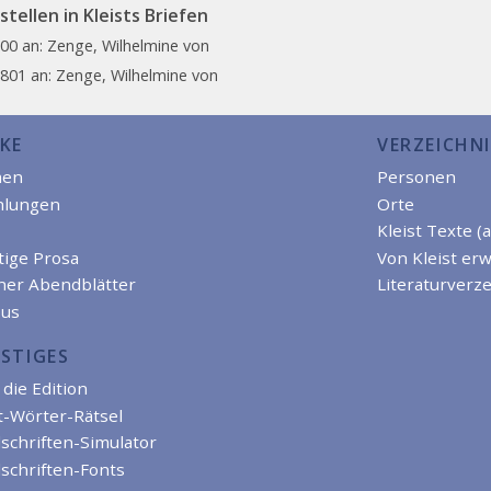
tellen in Kleists Briefen
800 an: Zenge, Wilhelmine von
1801 an: Zenge, Wilhelmine von
KE
VERZEICHNI
men
Personen
hlungen
Orte
Kleist Texte (
tige Prosa
Von Kleist er
iner Abendblätter
Literaturverze
us
STIGES
die Edition
t-Wörter-Rätsel
schriften-Simulator
schriften-Fonts