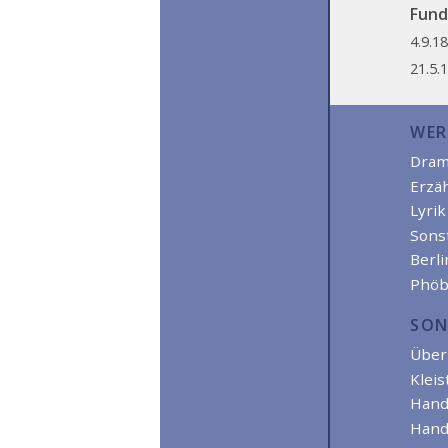
Funds
4.9.1
21.5.
WER
Dra
Erzä
Lyrik
Sons
Berl
Phöb
SON
Über 
Kleis
Hand
Hand