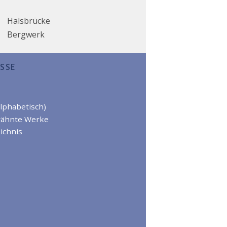
Halsbrücke
Bergwerk
SSE
alphabetisch)
wähnte Werke
ichnis