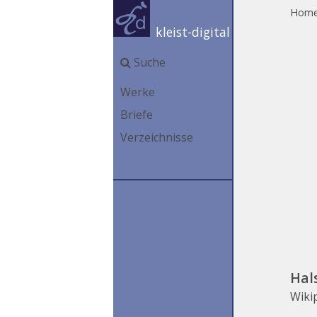
Hom
kleist-digital
Suche
Werke
Briefe
Verzeichnisse
Hal
Wiki