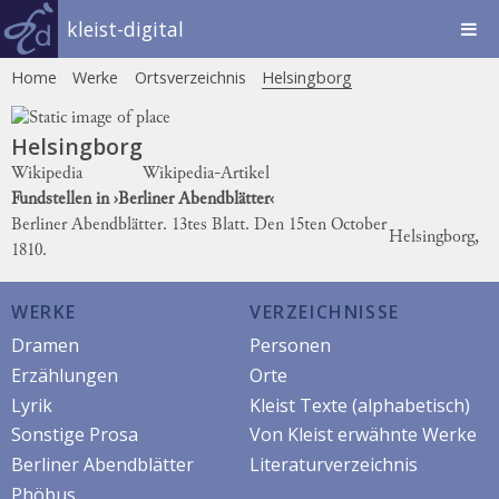
kleist-digital
Home
Werke
Ortsverzeichnis
Helsingborg
Helsingborg
Wikipedia
Wikipedia-Artikel
Fundstellen in ›Berliner Abendblätter‹
Berliner Abendblätter. 13tes Blatt. Den 15ten October
Helsingborg,
1810.
WERKE
VERZEICHNISSE
Dramen
Personen
Erzählungen
Orte
Lyrik
Kleist Texte (alphabetisch)
Sonstige Prosa
Von Kleist erwähnte Werke
Berliner Abendblätter
Literaturverzeichnis
Phöbus