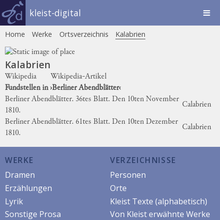
kleist-digital
Home
Werke
Ortsverzeichnis
Kalabrien
Kalabrien
Wikipedia
Wikipedia-Artikel
Fundstellen in ›Berliner Abendblätter‹
Berliner Abendblätter. 36tes Blatt. Den 10ten November
Calabrien
1810.
Berliner Abendblätter. 61tes Blatt. Den 10ten Dezember
Calabrien
1810.
WERKE
VERZEICHNISSE
Dramen
Personen
Erzählungen
Orte
Lyrik
Kleist Texte (alphabetisch)
Sonstige Prosa
Von Kleist erwähnte Werke