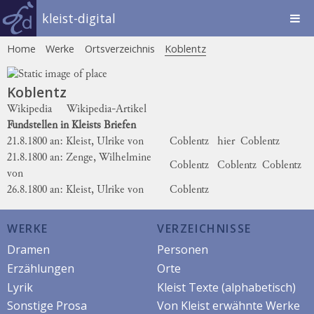
kleist-digital
Home
Werke
Ortsverzeichnis
Koblentz
Koblentz
Wikipedia
Wikipedia-Artikel
Fundstellen in Kleists Briefen
21.8.1800 an: Kleist, Ulrike von
Coblentz
hier
Coblentz
21.8.1800 an: Zenge, Wilhelmine
Coblentz
Coblentz
Coblentz
von
26.8.1800 an: Kleist, Ulrike von
Coblentz
WERKE
VERZEICHNISSE
Dramen
Personen
Erzählungen
Orte
Lyrik
Kleist Texte (alphabetisch)
Sonstige Prosa
Von Kleist erwähnte Werke