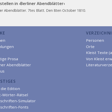
stellen in ›Berliner Abendblätter‹
ner Abendblätter. 7tes Blatt. Den 8ten October 1810.
KE
VERZEICHNI
men
Personen
hlungen
Orte
Kleist Texte (
tige Prosa
Von Kleist er
iner Abendblätter
Literaturverze
us
STIGES
die Edition
t-Wörter-Rätsel
schriften-Simulator
schriften-Fonts