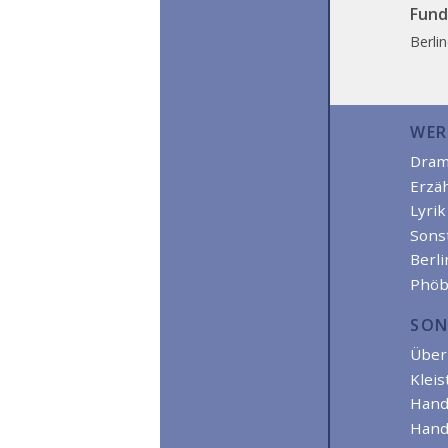
Fund
Berli
WER
Dra
Erzä
Lyrik
Sons
Berl
Phöb
SON
Über 
Kleis
Hand
Hand