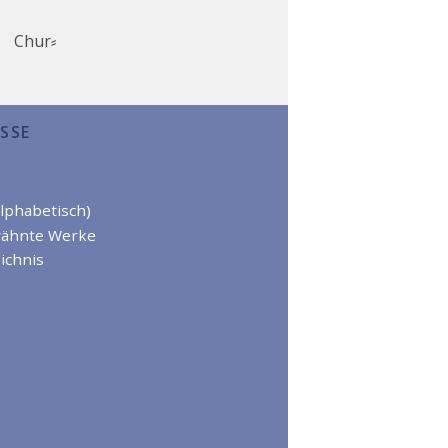
Chur⸗
SSE
alphabetisch)
wähnte Werke
ichnis