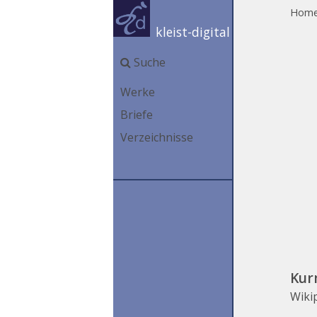
Hom
kleist-digital
Suche
Werke
Briefe
Verzeichnisse
Kur
Wiki