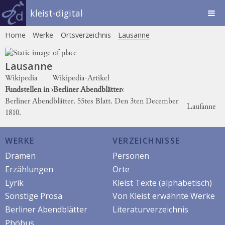
kleist-digital
Home
Werke
Ortsverzeichnis
Lausanne
Lausanne
Wikipedia
Wikipedia-Artikel
Fundstellen in ›Berliner Abendblätter‹
Berliner Abendblätter. 55tes Blatt. Den 3ten December
Lauſanne
1810.
WERKE
VERZEICHNISSE
Dramen
Personen
Erzählungen
Orte
Lyrik
Kleist Texte (alphabetisch)
Sonstige Prosa
Von Kleist erwähnte Werke
Berliner Abendblätter
Literaturverzeichnis
Phöbus