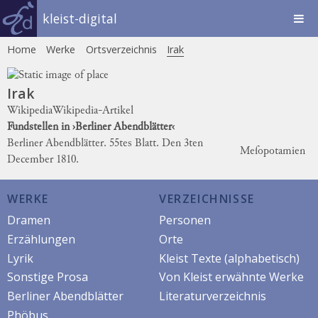
kleist-digital
Home
Werke
Ortsverzeichnis
Irak
Irak
Wikipedia
Wikipedia-Artikel
Fundstellen in ›Berliner Abendblätter‹
Berliner Abendblätter. 55tes Blatt. Den 3ten
Meſopotamien
December 1810.
WERKE
VERZEICHNISSE
Dramen
Personen
Erzählungen
Orte
Lyrik
Kleist Texte (alphabetisch)
Sonstige Prosa
Von Kleist erwähnte Werke
Berliner Abendblätter
Literaturverzeichnis
Phöbus