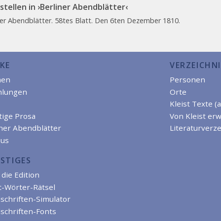
stellen in ›Berliner Abendblätter‹
ner Abendblätter. 58tes Blatt. Den 6ten Dezember 1810.
KE
VERZEICHNI
men
Personen
hlungen
Orte
Kleist Texte (
tige Prosa
Von Kleist er
iner Abendblätter
Literaturverze
us
STIGES
die Edition
t-Wörter-Rätsel
schriften-Simulator
schriften-Fonts