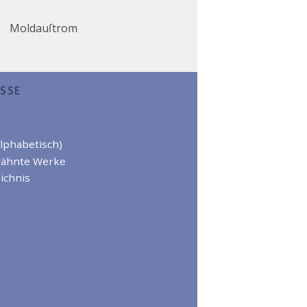
Moldauſtrom
SSE
alphabetisch)
wähnte Werke
ichnis