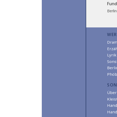
Fund
Berli
WER
Dra
Erzä
Lyrik
Sons
Berl
Phöb
SON
Über 
Kleis
Hand
Hand