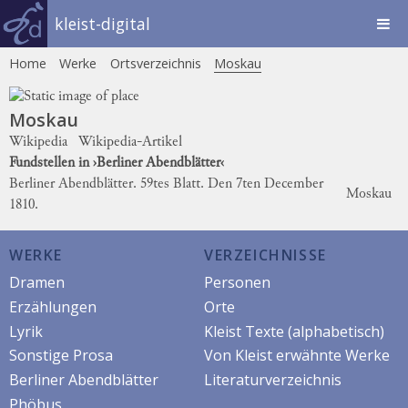
kleist-digital
Home
Werke
Ortsverzeichnis
Moskau
Moskau
Wikipedia
Wikipedia-Artikel
Fundstellen in ›Berliner Abendblätter‹
Berliner Abendblätter. 59tes Blatt. Den 7ten December
Moskau
1810.
WERKE
VERZEICHNISSE
Dramen
Personen
Erzählungen
Orte
Lyrik
Kleist Texte (alphabetisch)
Sonstige Prosa
Von Kleist erwähnte Werke
Berliner Abendblätter
Literaturverzeichnis
Phöbus