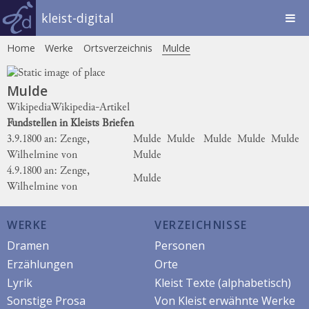
kleist-digital
Home
Werke
Ortsverzeichnis
Mulde
Mulde
Wikipedia
Wikipedia-Artikel
Fundstellen in Kleists Briefen
3.9.1800 an: Zenge,
Mulde
Mulde
Mulde
Mulde
Mulde
Wilhelmine von
Mulde
4.9.1800 an: Zenge,
Mulde
Wilhelmine von
WERKE
VERZEICHNISSE
Dramen
Personen
Erzählungen
Orte
Lyrik
Kleist Texte (alphabetisch)
Sonstige Prosa
Von Kleist erwähnte Werke