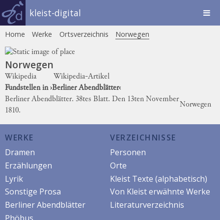
kleist-digital
Home
Werke
Ortsverzeichnis
Norwegen
Norwegen
Wikipedia
Wikipedia-Artikel
Fundstellen in ›Berliner Abendblätter‹
Berliner Abendblätter. 38tes Blatt. Den 13ten November
Norwegen
1810.
WERKE
VERZEICHNISSE
Dramen
Personen
Erzählungen
Orte
Lyrik
Kleist Texte (alphabetisch)
Sonstige Prosa
Von Kleist erwähnte Werke
Berliner Abendblätter
Literaturverzeichnis
Phöbus