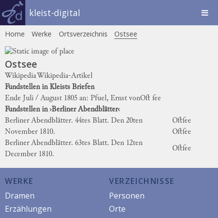
kleist-digital
Home
Werke
Ortsverzeichnis
Ostsee
Ostsee
Wikipedia
Wikipedia-Artikel
Fundstellen in Kleists Briefen
Ende Juli / August 1805 an: Pfuel, Ernst von
Oſt ſee
Fundstellen in ›Berliner Abendblätter‹
Berliner Abendblätter. 44tes Blatt. Den 20ten
Oſt
ſee
November 1810.
Oſtſee
Berliner Abendblätter. 63tes Blatt. Den 12ten
Oſtſee
December 1810.
WERKE
VERZEICHNISSE
Dramen
Personen
Erzählungen
Orte