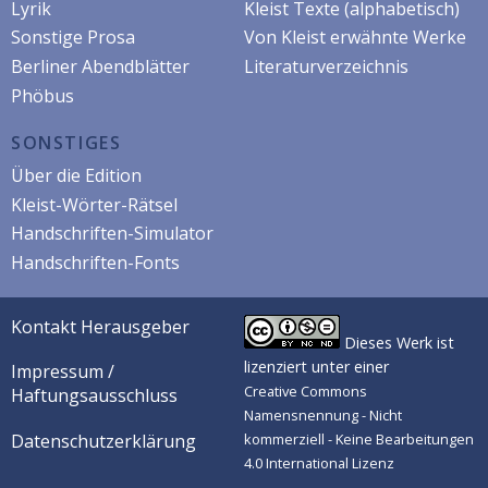
Lyrik
Kleist Texte (alphabetisch)
Sonstige Prosa
Von Kleist erwähnte Werke
Berliner Abendblätter
Literaturverzeichnis
Phöbus
SONSTIGES
Über die Edition
Kleist-Wörter-Rätsel
Handschriften-Simulator
Handschriften-Fonts
Kontakt Herausgeber
Dieses Werk ist
lizenziert unter einer
Impressum /
Creative Commons
Haftungsausschluss
Namensnennung - Nicht
Datenschutzerklärung
kommerziell - Keine Bearbeitungen
4.0 International Lizenz