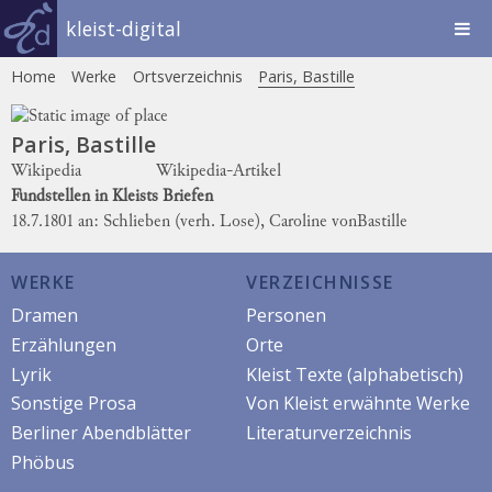
kleist-digital
Home
Werke
Ortsverzeichnis
Paris, Bastille
Paris, Bastille
Wikipedia
Wikipedia-Artikel
Fundstellen in Kleists Briefen
18.7.1801 an: Schlieben (verh. Lose), Caroline von
Bastille
WERKE
VERZEICHNISSE
Dramen
Personen
Erzählungen
Orte
Lyrik
Kleist Texte (alphabetisch)
Sonstige Prosa
Von Kleist erwähnte Werke
Berliner Abendblätter
Literaturverzeichnis
Phöbus