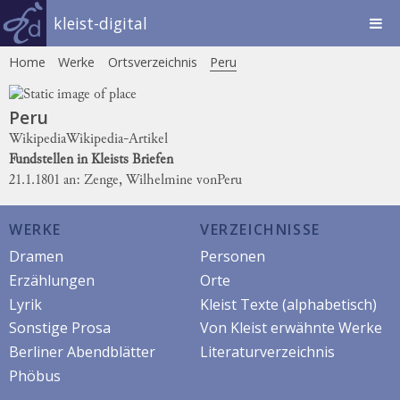
kleist-digital
Home
Werke
Ortsverzeichnis
Peru
Peru
Wikipedia
Wikipedia-Artikel
Fundstellen in Kleists Briefen
21.1.1801 an: Zenge, Wilhelmine von
Peru
WERKE
VERZEICHNISSE
Dramen
Personen
Erzählungen
Orte
Lyrik
Kleist Texte (alphabetisch)
Sonstige Prosa
Von Kleist erwähnte Werke
Berliner Abendblätter
Literaturverzeichnis
Phöbus