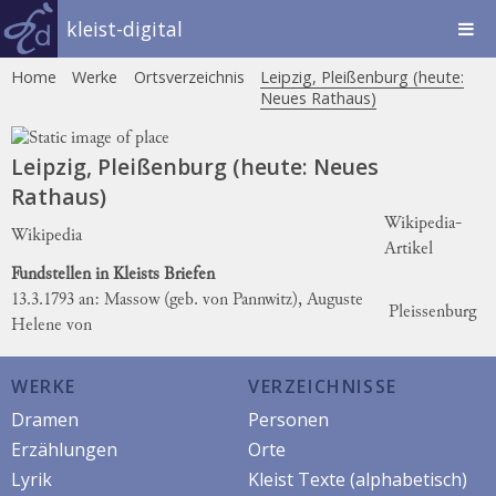
kleist-digital
Home
Werke
Ortsverzeichnis
Leipzig, Pleißenburg (heute:
Neues Rathaus)
Leipzig, Pleißenburg (heute: Neues
Rathaus)
Wikipedia-
Wikipedia
Artikel
Fundstellen in Kleists Briefen
13.3.1793 an: Massow (geb. von Pannwitz), Auguste
Pleissenburg
Helene von
WERKE
VERZEICHNISSE
Dramen
Personen
Erzählungen
Orte
Lyrik
Kleist Texte (alphabetisch)