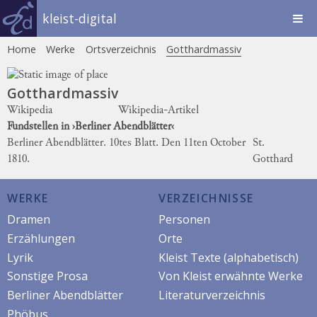
kleist-digital
Home
Werke
Ortsverzeichnis
Gotthardmassiv
Gotthardmassiv
Wikipedia
Wikipedia-Artikel
Fundstellen in ›Berliner Abendblätter‹
Berliner Abendblätter. 10tes Blatt. Den 11ten October
St.
1810.
Gotthard
WERKE
VERZEICHNISSE
Dramen
Personen
Erzählungen
Orte
Lyrik
Kleist Texte (alphabetisch)
Sonstige Prosa
Von Kleist erwähnte Werke
Berliner Abendblätter
Literaturverzeichnis
Phöbus