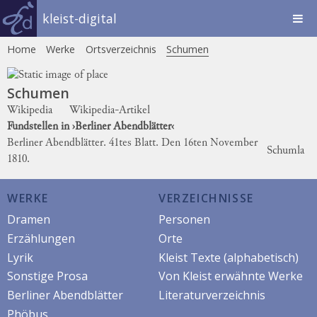
kleist-digital
Home
Werke
Ortsverzeichnis
Schumen
Schumen
Wikipedia
Wikipedia-Artikel
Fundstellen in ›Berliner Abendblätter‹
Berliner Abendblätter. 41tes Blatt. Den 16ten November
Schumla
1810.
WERKE
VERZEICHNISSE
Dramen
Personen
Erzählungen
Orte
Lyrik
Kleist Texte (alphabetisch)
Sonstige Prosa
Von Kleist erwähnte Werke
Berliner Abendblätter
Literaturverzeichnis
Phöbus