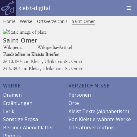
kleist-digital
Home
Werke
Ortsverzeichnis
Saint-Omer
Saint-Omer
Wikipedia
Wikipedia-Artikel
Fundstellen in Kleists Briefen
26.10.1803 an: Kleist, Ulrike von
St. Omer
24.6.1804 an: Kleist, Ulrike von
St. Omer
WERKE
VERZEICHNISSE
Dramen
Personen
Erzählungen
Orte
Lyrik
Kleist Texte (alphabetisch)
Sonstige Prosa
Von Kleist erwähnte Werke
Berliner Abendblätter
Literaturverzeichnis
Phöbus