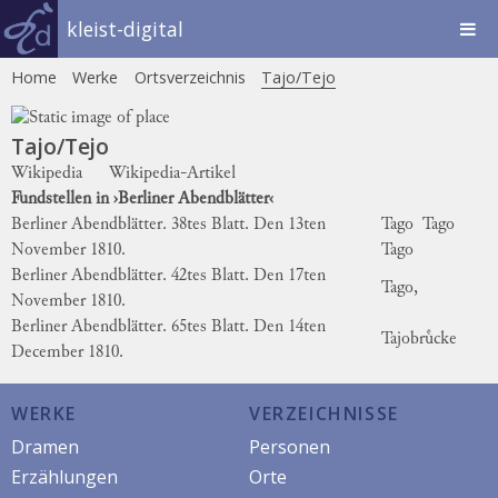
kleist-digital
Home
Werke
Ortsverzeichnis
Tajo/Tejo
Tajo/Tejo
Wikipedia
Wikipedia-Artikel
Fundstellen in ›Berliner Abendblätter‹
Berliner Abendblätter. 38tes Blatt. Den 13ten
Tago
Tago
November 1810.
Tago
Berliner Abendblätter. 42tes Blatt. Den 17ten
Tago,
November 1810.
Berliner Abendblätter. 65tes Blatt. Den 14ten
Tajobruͤcke
December 1810.
WERKE
VERZEICHNISSE
Dramen
Personen
Erzählungen
Orte