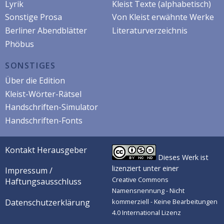
Lyrik
Kleist Texte (alphabetisch)
Sonstige Prosa
Von Kleist erwähnte Werke
Berliner Abendblätter
Literaturverzeichnis
Phöbus
SONSTIGES
Über die Edition
Kleist-Wörter-Rätsel
Handschriften-Simulator
Handschriften-Fonts
Kontakt Herausgeber
Dieses Werk ist
lizenziert unter einer
Impressum /
Creative Commons
Haftungsausschluss
Namensnennung - Nicht
Datenschutzerklärung
kommerziell - Keine Bearbeitungen
4.0 International Lizenz