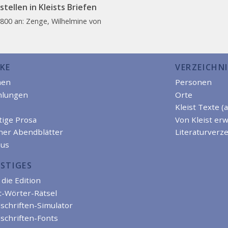
tellen in Kleists Briefen
1800 an: Zenge, Wilhelmine von
KE
VERZEICHNI
men
Personen
hlungen
Orte
Kleist Texte (
tige Prosa
Von Kleist er
iner Abendblätter
Literaturverze
us
STIGES
die Edition
t-Wörter-Rätsel
schriften-Simulator
schriften-Fonts