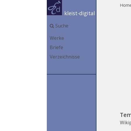
Hom
kleist-digital
Suche
Werke
Briefe
Verzeichnisse
Tem
Wiki