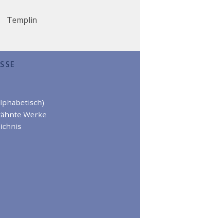
Templin
SSE
alphabetisch)
wähnte Werke
ichnis