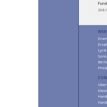
Funds
20.8.
WER
Dra
Erzä
Lyrik
Sons
Berl
Phöb
SON
Über 
Kleis
Hand
Hand