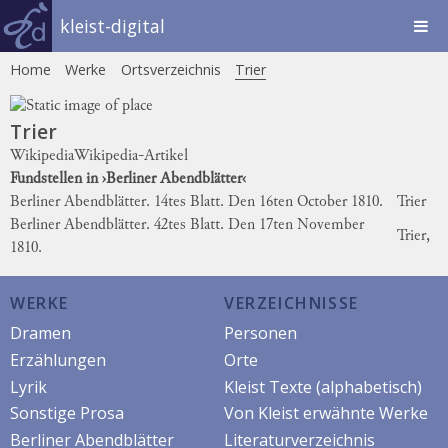
kleist-digital
Home
Werke
Ortsverzeichnis
Trier
Trier
Wikipedia
Wikipedia-Artikel
Fundstellen in ›Berliner Abendblätter‹
Berliner Abendblätter. 14tes Blatt. Den 16ten October 1810.
Trier
Berliner Abendblätter. 42tes Blatt. Den 17ten November
Trier,
1810.
WERKE
VERZEICHNISSE
Dramen
Personen
Erzählungen
Orte
Lyrik
Kleist Texte (alphabetisch)
Sonstige Prosa
Von Kleist erwähnte Werke
Berliner Abendblätter
Literaturverzeichnis