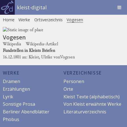
kleist-digital
Home
Werke
Ortsverzeichnis
Vogesen
Vogesen
Wikipedia
Wikipedia-Artikel
Fundstellen in Kleists Briefen
16.12.1801 an: Kleist, Ulrike von
Vogesen
WERKE
VERZEICHNISSE
Dramen
Personen
Erzählungen
Orte
Lyrik
Kleist Texte (alphabetisch)
Sonstige Prosa
Von Kleist erwähnte Werke
Berliner Abendblätter
Literaturverzeichnis
Phöbus