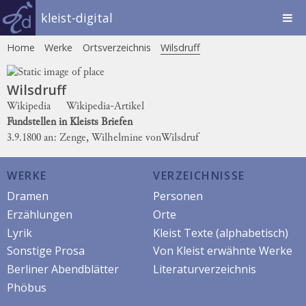
kleist-digital
Home
Werke
Ortsverzeichnis
Wilsdruff
Wilsdruff
Wikipedia
Wikipedia-Artikel
Fundstellen in Kleists Briefen
3.9.1800 an: Zenge, Wilhelmine von
Wilsdruf
WERKE
VERZEICHNISSE
Dramen
Personen
Erzählungen
Orte
Lyrik
Kleist Texte (alphabetisch)
Sonstige Prosa
Von Kleist erwähnte Werke
Berliner Abendblätter
Literaturverzeichnis
Phöbus