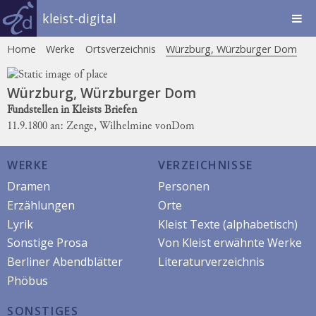
kleist-digital
Home
Werke
Ortsverzeichnis
Würzburg, Würzburger Dom
Würzburg, Würzburger Dom
Fundstellen in Kleists Briefen
11.9.1800 an: Zenge, Wilhelmine von
Dom
WERKE
VERZEICHNISSE
Dramen
Personen
Erzählungen
Orte
Lyrik
Kleist Texte (alphabetisch)
Sonstige Prosa
Von Kleist erwähnte Werke
Berliner Abendblätter
Literaturverzeichnis
Phöbus
SONSTIGES