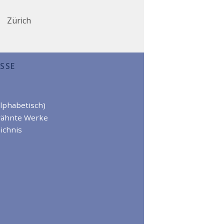
Zürich
SSE
alphabetisch)
wähnte Werke
ichnis