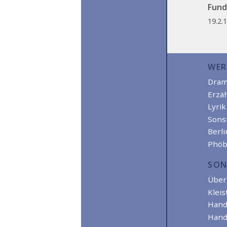
Funds
19.2.1
WER
Dra
Erzä
Lyrik
Sons
Berl
Phöb
SON
Über 
Kleis
Hand
Hand