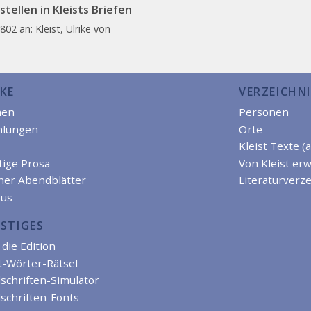
tellen in Kleists Briefen
802 an: Kleist, Ulrike von
KE
VERZEICHNI
men
Personen
hlungen
Orte
Kleist Texte (
tige Prosa
Von Kleist er
iner Abendblätter
Literaturverze
us
STIGES
die Edition
t-Wörter-Rätsel
schriften-Simulator
schriften-Fonts