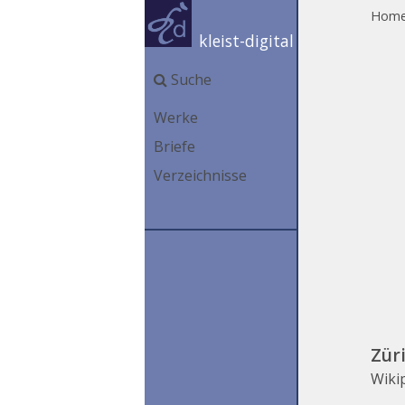
Hom
kleist-digital
Suche
Werke
Briefe
Verzeichnisse
Zür
Wiki