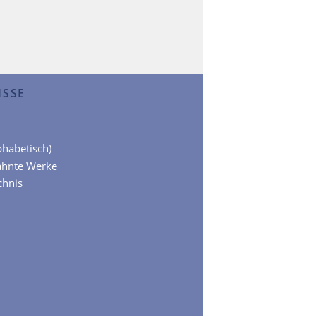
ISSE
lphabetisch)
ähnte Werke
chnis