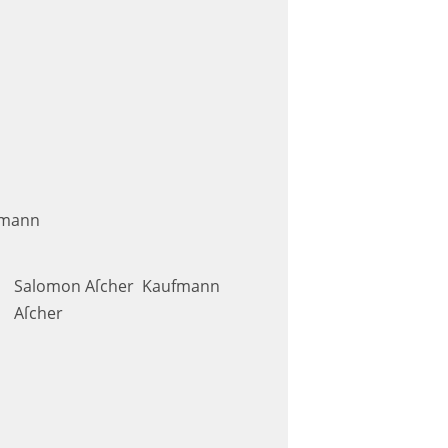
fmann
Salomon Aſcher
Kaufmann
Aſcher