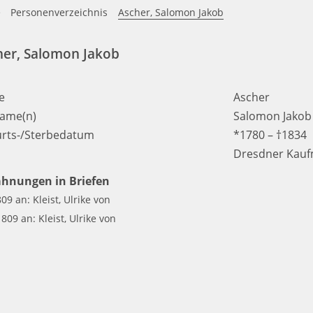
e
Personenverzeichnis
Ascher, Salomon Jakob
her, Salomon Jakob
e
Ascher
ame(n)
Salomon Jakob
rts-/Sterbedatum
*1780 – †1834
Dresdner Kau
hnungen in Briefen
09 an: Kleist, Ulrike von
1809 an: Kleist, Ulrike von