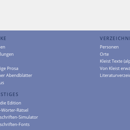
KE
VERZEICHN
en
Personen
hlungen
Orte
Kleist Texte (a
ige Prosa
Von Kleist erw
ner Abendblätter
Literaturverzei
us
STIGES
die Edition
t-Wörter-Rätsel
chriften-Simulator
chriften-Fonts