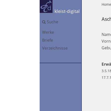
Hom
kleist-digital
Asc
Suche
Werke
Nam
Briefe
Vorn
Gebu
Verzeichnisse
Erwä
3.5.18
17.7.