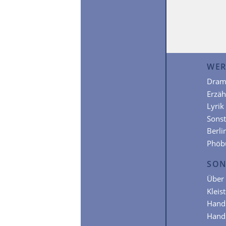
WER
Dram
Erzä
Lyrik
Sonst
Berli
Phöb
SON
Über 
Kleis
Hands
Hands