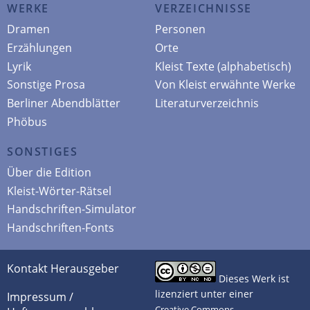
WERKE
VERZEICHNISSE
Dramen
Personen
Erzählungen
Orte
Lyrik
Kleist Texte (alphabetisch)
Sonstige Prosa
Von Kleist erwähnte Werke
Berliner Abendblätter
Literaturverzeichnis
Phöbus
SONSTIGES
Über die Edition
Kleist-Wörter-Rätsel
Handschriften-Simulator
Handschriften-Fonts
Kontakt Herausgeber
Dieses Werk ist
lizenziert unter einer
Impressum /
Creative Commons