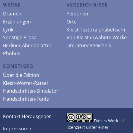
WERKE
VERZEICHNISSE
Dramen
Personen
Erzählungen
Orte
Lyrik
Kleist Texte (alphabetisch)
Sonstige Prosa
Von Kleist erwähnte Werke
Berliner Abendblätter
Literaturverzeichnis
Phöbus
SONSTIGES
Über die Edition
Kleist-Wörter-Rätsel
Handschriften-Simulator
Handschriften-Fonts
Kontakt Herausgeber
Dieses Werk ist
lizenziert unter einer
Impressum /