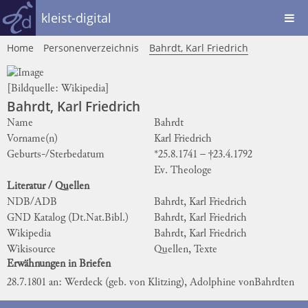
kleist-digital
Home
Personenverzeichnis
Bahrdt, Karl Friedrich
[Bildquelle:
Wikipedia
]
Bahrdt, Karl Friedrich
Name
Bahrdt
Vorname(n)
Karl Friedrich
Geburts-/Sterbedatum
*25.8.1741 – †23.4.1792
Ev. Theologe
Literatur / Quellen
NDB/ADB
Bahrdt, Karl Friedrich
GND Katalog (Dt.Nat.Bibl.)
Bahrdt, Karl Friedrich
Wikipedia
Bahrdt, Karl Friedrich
Wikisource
Quellen, Texte
Erwähnungen in Briefen
28.7.1801 an: Werdeck (geb. von Klitzing), Adolphine von
Bahrdten