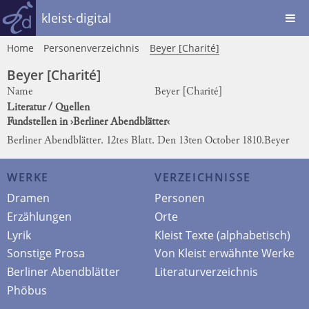
kleist-digital
Home
Personenverzeichnis
Beyer [Charité]
Beyer [Charité]
Name
Beyer [Charité]
Literatur / Quellen
Fundstellen in ›Berliner Abendblätter‹
Berliner Abendblätter. 12tes Blatt. Den 13ten October 1810.
Beyer
WERKE
VERZEICHNISSE
Dramen
Personen
Erzählungen
Orte
Lyrik
Kleist Texte (alphabetisch)
Sonstige Prosa
Von Kleist erwähnte Werke
Berliner Abendblätter
Literaturverzeichnis
Phöbus