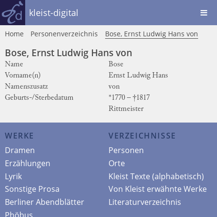
kleist-digital
Home
Personenverzeichnis
Bose, Ernst Ludwig Hans von
Bose, Ernst Ludwig Hans von
Name
Bose
Vorname(n)
Ernst Ludwig Hans
Namenszusatz
von
Geburts-/Sterbedatum
*1770 – †1817
Rittmeister
WERKE
VERZEICHNISSE
Dramen
Personen
Erzählungen
Orte
Lyrik
Kleist Texte (alphabetisch)
Sonstige Prosa
Von Kleist erwähnte Werke
Berliner Abendblätter
Literaturverzeichnis
Phöbus