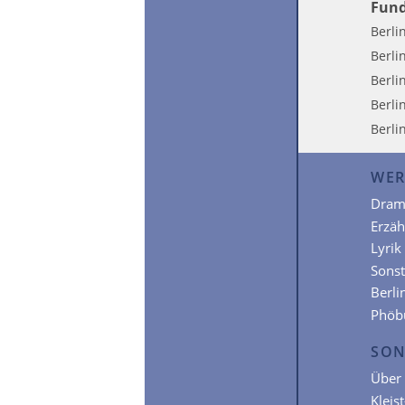
Fund
Berli
Berli
Berli
Berli
Berli
WER
Dram
Erzä
Lyrik
Sonst
Berli
Phöb
SON
Über 
Kleis