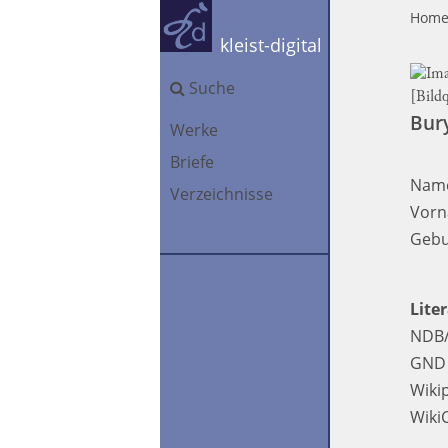
Hom
kleist-digital
Suche
[Bild
Bury
Werke
Briefe
Nam
Verzeichnisse
Vorn
Gebu
Lite
NDB
GND K
Wiki
Wik