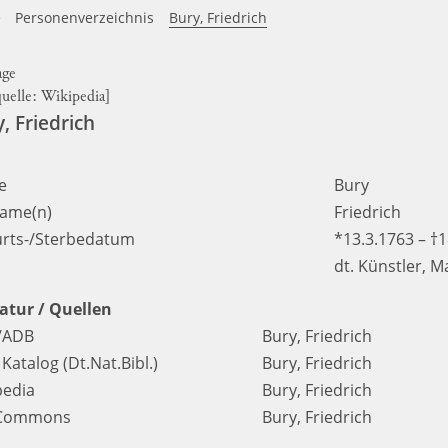
e
Personenverzeichnis
Bury, Friedrich
quelle:
Wikipedia
]
, Friedrich
e
Bury
ame(n)
Friedrich
rts-/Sterbedatum
*13.3.1763 – †
dt. Künstler, M
ratur / Quellen
/ADB
Bury, Friedrich
atalog (Dt.Nat.Bibl.)
Bury, Friedrich
pedia
Bury, Friedrich
iCommons
Bury, Friedrich