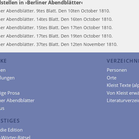
stellen in ›Berliner Abendblätter‹
ner Abendblätter. 9tes Blatt. Den 10ten October 1810.
ner Abendblätter. 14tes Blatt. Den 16ten October 1810.
ner Abendblätter. 15tes Blatt. Den 17ten October 1810.
ner Abendblätter. 17tes Blatt. Den 19ten October 1810.
ner Abendblätter. 37tes Blatt. Den 12ten November 1810.
KE
VERZEICHN
en
Personen
hlungen
Orte
Kleist Texte (a
ige Prosa
Von Kleist erw
ner Abendblätter
Literaturverzei
us
STIGES
die Edition
t-Wörter-Rätsel