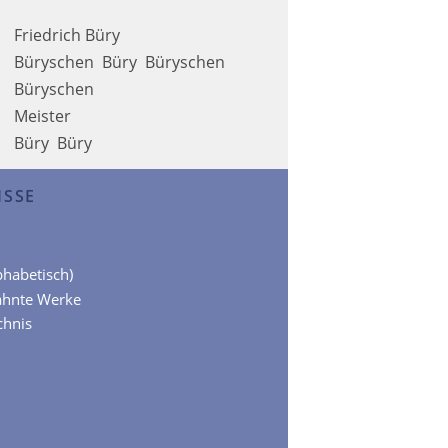
Friedrich Büry
Büryschen
Büry
Büryschen
Büryschen
Meister
Büry
Büry
ISSE
lphabetisch)
ähnte Werke
chnis