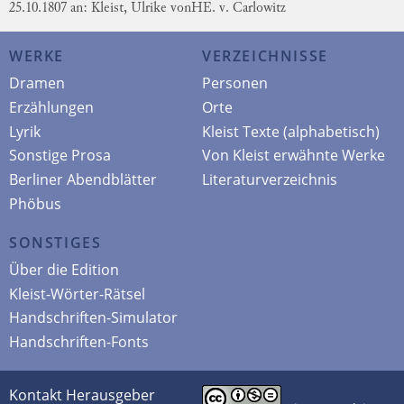
25.10.1807 an: Kleist, Ulrike von
HE. v. Carlowitz
WERKE
VERZEICHNISSE
Dramen
Personen
Erzählungen
Orte
Lyrik
Kleist Texte (alphabetisch)
Sonstige Prosa
Von Kleist erwähnte Werke
Berliner Abendblätter
Literaturverzeichnis
Phöbus
SONSTIGES
Über die Edition
Kleist-Wörter-Rätsel
Handschriften-Simulator
Handschriften-Fonts
Kontakt Herausgeber