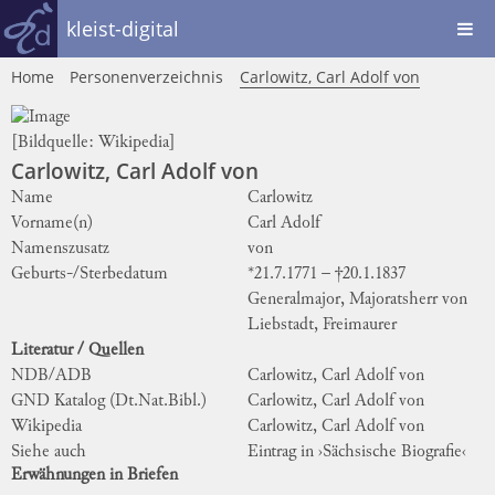
kleist-digital
Home
Personenverzeichnis
Carlowitz, Carl Adolf von
[Bildquelle:
Wikipedia
]
Carlowitz, Carl Adolf von
Name
Carlowitz
Vorname(n)
Carl Adolf
Namenszusatz
von
Geburts-/Sterbedatum
*21.7.1771 – †20.1.1837
Generalmajor, Majoratsherr von
Liebstadt, Freimaurer
Literatur / Quellen
NDB/ADB
Carlowitz, Carl Adolf von
GND Katalog (Dt.Nat.Bibl.)
Carlowitz, Carl Adolf von
Wikipedia
Carlowitz, Carl Adolf von
Siehe auch
Eintrag in ›Sächsische Biografie‹
Erwähnungen in Briefen