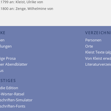
.1799 an: Kleist, Ulrike von
.1800 an: Zenge, Wilhelmine von
KE
VERZEICHN
en
Personen
hlungen
Orte
Kleist Texte (a
ige Prosa
Von Kleist erw
ner Abendblätter
Literaturverzei
us
STIGES
die Edition
t-Wörter-Rätsel
chriften-Simulator
chriften-Fonts