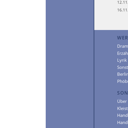
12.11
16.11
WER
Dram
Erzä
Lyrik
Sonst
Berli
Phöb
SON
Über 
Kleis
Hands
Hands