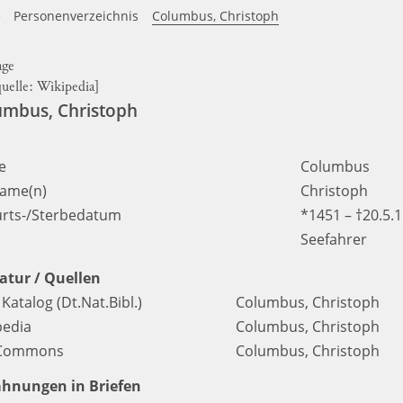
e
Personenverzeichnis
Columbus, Christoph
quelle:
Wikipedia
]
umbus, Christoph
e
Columbus
ame(n)
Christoph
rts-/Sterbedatum
*1451 – †20.5.
Seefahrer
ratur / Quellen
atalog (Dt.Nat.Bibl.)
Columbus, Christoph
pedia
Columbus, Christoph
iCommons
Columbus, Christoph
hnungen in Briefen