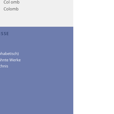
Col omb
Colomb
ISSE
lphabetisch)
ähnte Werke
chnis