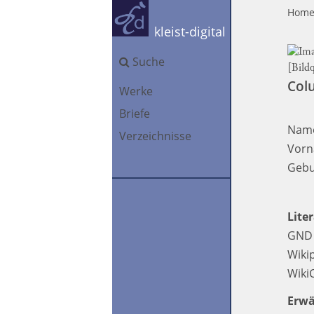
Hom
kleist-digital
Suche
[Bild
Col
Werke
Briefe
Nam
Verzeichnisse
Vorn
Gebu
Lite
GND K
Wiki
Wik
Erwä