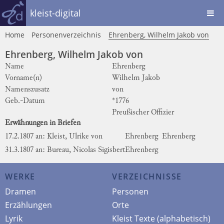
kleist-digital
Home
Personenverzeichnis
Ehrenberg, Wilhelm Jakob von
Ehrenberg, Wilhelm Jakob von
Name
Ehrenberg
Vorname(n)
Wilhelm Jakob
Namenszusatz
von
Geb.-Datum
*1776
Preußischer Offizier
Erwähnungen in Briefen
17.2.1807 an: Kleist, Ulrike von
Ehrenberg
Ehrenberg
31.3.1807 an: Bureau, Nicolas Sigisbert
Ehrenberg
WERKE
VERZEICHNISSE
Dramen
Personen
Erzählungen
Orte
Lyrik
Kleist Texte (alphabetisch)